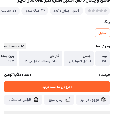
قاشق و چنگال 6 نفره استیل آهنربا بگیر ONE مدل ماینز
قاشق ، چنگال و کارد
علاقه‌مندی
مقایسه
رنگ
استیل
ویژگی‌ها
مشاهده همه
برند
جنس
گارانتی
وزن بسته 
ONE
استیل آهنربا بگیر
اصالت و سلامت فیزیکی کالا
7502
1,500,000
قیمت:
تومان
افزودن به سبدخرید
موجود در انبار
ارسال سریع
گارانتی اصالت کالا