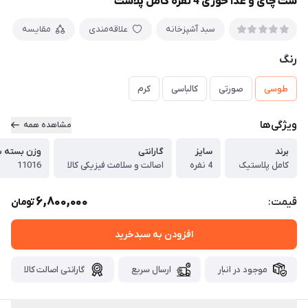
ست چای و غذا خوری 4 نفره کامل پلاست
سبد آشپزخانه
علاقه‌مندی
مقایسه
رنگ
طوسی
صورتی
کالباسی
کرم
ویژگی‌ها
مشاهده همه
برند
سایز
گارانتی
وزن بسته ب
کامل پلاستیک
4 نفره
اصالت و سلامت فیزیکی کالا
11016
6,800,000
قیمت:
تومان
افزودن به سبدخرید
موجود در انبار
ارسال سریع
گارانتی اصالت کالا