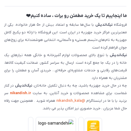
ما اینجاییم تا یک خرید مطمئن رو برات ، ساده کنیم❤️
فروشگاه
نیک‌اندیش
با سال‌ها سابقه و اعتماد بیش از ۵۰ هزار خانواده، یکی از
معتبرترین مراکز خرید جهیزیه در ایران است. این فروشگاه با ارائه دو پکیج کامل
جهیزیه به نام‌های «تبسم هستی» و «آسمانی»، انتخابی هوشمندانه برای زوج‌های
جوان فراهم کرده است.
نیک‌اندیش
با تنوع بالای محصولات لوازم آشپزخانه و خانگی همه نیازهای یک
خانه را در یک جا جمع کرده است. ارسال به سراسر کشور، ضمانت کیفیت کالاها،
قیمت‌های رقابتی و خدمات مشاوره‌ای حرفه‌ای ، خریدی آسان و مطمئن را برای
مشتریان به همراه دارد.
چه در حال خرید جهیزیه باشید، چه به دنبال تکمیل خانه‌تان،
نیک‌اندیش
در کنار
شماست. برای مشاهده محصولات و خرید آنلاین، به سایت
nikandish.ir
سر
بزنید یا با ما در اینستاگرام
@nikandish_kala
همراه شوید . همچنین جهت رفاه
حال شما عزیزان ، خرید حضوری نیز امکان پذیر می باشد.