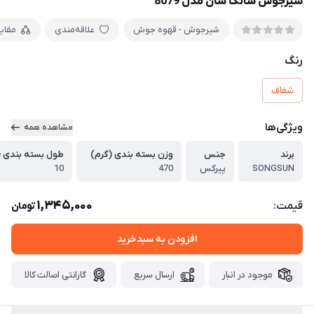
شیرجوش سانگ سان مدل 8079
شیرجوش - قهوه جوش
علاقه‌مندی
مقای
رنگ
شفاف
ویژگی‌ها
مشاهده همه
برند
جنس
وزن بسته بندی (گرم)
طول بسته بندی (
SONGSUN
پیرکس
470
10
1,345,000
قیمت:
تومان
افزودن به سبدخرید
موجود در انبار
ارسال سریع
گارانتی اصالت کالا