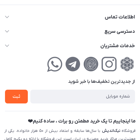
اطلاعات تماس
02177111474
دسترسی سریع
info@nikandish.ir
حساب کاربری
خدمات مشتریان
تهران ، تهرانپارس ، شهرک حکیمیه ، خیابان گلریز ، خیابان گلچین ،
مجله فروشگاه
راهنمای‌خرید‌آنلاین
کوچه گلریز 4 غربی ، پلاک 13
لیست محصولات
حریم خصوصی
درباره‌ما
فروش‌اقساطی
از جدید‌ترین تخفیف‌ها با‌ خبر شوید
تماس با ما
ثبت نام خرید جهیزیه
ثبت
فروش سازمانی و عمده
ما اینجاییم تا یک خرید مطمئن رو برات ، ساده کنیم❤️
فروشگاه
نیک‌اندیش
با سال‌ها سابقه و اعتماد بیش از ۵۰ هزار خانواده، یکی از
معتبرترین مراکز خرید جهیزیه در ایران است. این فروشگاه با ارائه دو پکیج کامل