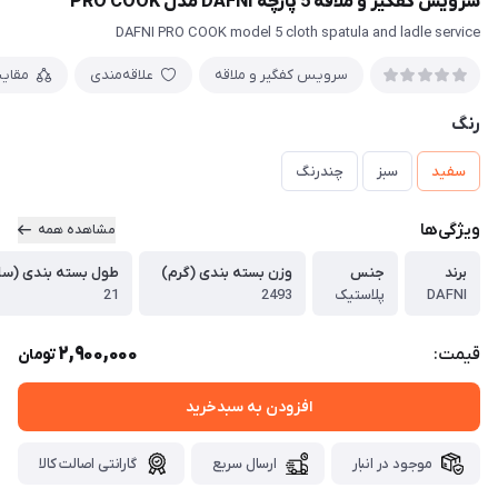
سرویس کفگیر و ملاقه 5 پارچه DAFNI مدل PRO COOK
DAFNI PRO COOK model 5 cloth spatula and ladle service
سرویس کفگیر و ملاقه
علاقه‌مندی
مقای
رنگ
سفید
سبز
چندرنگ
ویژگی‌ها
مشاهده همه
برند
جنس
وزن بسته بندی (گرم)
طول بسته بندی (سان
DAFNI
پلاستیک
2493
21
2,900,000
قیمت:
تومان
افزودن به سبدخرید
موجود در انبار
ارسال سریع
گارانتی اصالت کالا