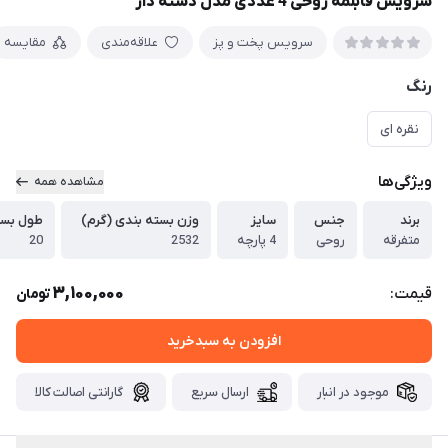
سرویس قابلمه روحی 4 عددی مدل دسته دار
سرویس پخت و پز
علاقه‌مندی
مقایسه
رنگ
نقره ای
ویژگی‌ها
مشاهده همه
برند
جنس
سایز
وزن بسته بندی (گرم)
طول بست
متفرقه
روحی
4 پارچه
2532
20
3,100,000
قیمت:
تومان
افزودن به سبدخرید
موجود در انبار
ارسال سریع
گارانتی اصالت کالا