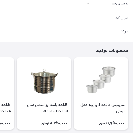
شناسه کالا
25
ایران کد
بارکد
محصولات مرتبط
سرویس قابلمه 4 پارچه مدل
قابلمه پاستا پز استیل مدل
قابلمه 
روحی
PST30 سایز 30
PST24 سایز 4
80,000
8,260,000
1,950,000
تومان
تومان