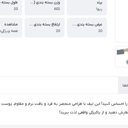
برند
وزن بسته بندی (گرم)
ریوا
602
20
عرض بسته بندی (سانتی متر)
ارتفاع بسته بندی (سانتی متر)
مشاهده
20
20
همه ویژگی‌ه
‌ها
، تجربه‌ای متفاوت از شستشو را احساس کنید! این لیف با طراحی منحصر به فرد و بافت نرم و م
فارش دهید و از پاکیزگی واقعی لذت ببرید!