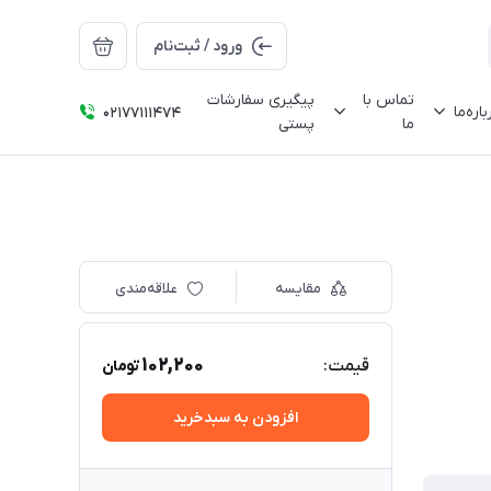
ورود / ثبت‌نام
تماس با
پیگیری سفارشات
باره‌ما
02177111474
ما
پستی
مقایسه
علاقه‌مندی
102,200
قیمت:
تومان
افزودن به سبدخرید