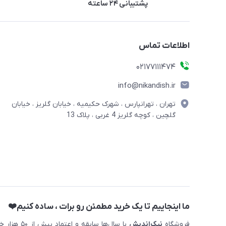
پشتیبانی ۲۴ ساعته
اطلاعات تماس
02177111474
info@nikandish.ir
تهران ، تهرانپارس ، شهرک حکیمیه ، خیابان گلریز ، خیابان
گلچین ، کوچه گلریز 4 غربی ، پلاک 13
ما اینجاییم تا یک خرید مطمئن رو برات ، ساده کنیم❤️
فروشگاه
نیک‌اندیش
با سال‌ها 