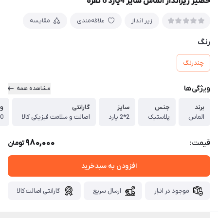
حصیر زیرانداز الماس سایز 4یارد 6 نفره
زیر انداز
علاقه‌مندی
مقایسه
رنگ
چندرنگ
ویژگی‌ها
مشاهده همه
برند
جنس
سایز
گارانتی
وز
الماس
پلاستیک
2*2 یارد
اصالت و سلامت فیزیکی کالا
0
980,000
قیمت:
تومان
افزودن به سبدخرید
موجود در انبار
ارسال سریع
گارانتی اصالت کالا