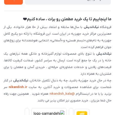
فروش سازمانی و عمده
ما اینجاییم تا یک خرید مطمئن رو برات ، ساده کنیم❤️
فروشگاه
نیک‌اندیش
با سال‌ها سابقه و اعتماد بیش از ۵۰ هزار خانواده، یکی از
معتبرترین مراکز خرید جهیزیه در ایران است. این فروشگاه با ارائه دو پکیج کامل
جهیزیه به نام‌های «تبسم هستی» و «آسمانی»، انتخابی هوشمندانه برای زوج‌های
جوان فراهم کرده است.
نیک‌اندیش
با تنوع بالای محصولات لوازم آشپزخانه و خانگی همه نیازهای یک
خانه را در یک جا جمع کرده است. ارسال به سراسر کشور، ضمانت کیفیت کالاها،
قیمت‌های رقابتی و خدمات مشاوره‌ای حرفه‌ای ، خریدی آسان و مطمئن را برای
مشتریان به همراه دارد.
چه در حال خرید جهیزیه باشید، چه به دنبال تکمیل خانه‌تان،
نیک‌اندیش
در کنار
شماست. برای مشاهده محصولات و خرید آنلاین، به سایت
nikandish.ir
سر
بزنید یا با ما در اینستاگرام
@nikandish_kala
همراه شوید . همچنین جهت رفاه
حال شما عزیزان ، خرید حضوری نیز امکان پذیر می باشد.