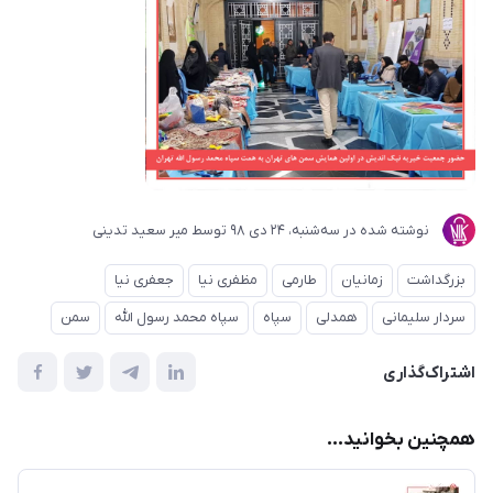
نوشته شده در
ﺳﻪشنبه، 24 دی 98
توسط
میر سعید تدینی
بزرگداشت
زمانیان
طارمی
مظفری نیا
جعفری نیا
سردار سلیمانی
همدلی
سپاه
سپاه محمد رسول الله
سمن
اشتراک‌گذاری
همچنین بخوانید...