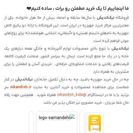
ما اینجاییم تا یک خرید مطمئن رو برات ، ساده کنیم❤️
فروشگاه
نیک‌اندیش
با سال‌ها سابقه و اعتماد بیش از ۵۰ هزار خانواده، یکی از
معتبرترین مراکز خرید جهیزیه در ایران است. این فروشگاه با ارائه دو پکیج کامل
جهیزیه به نام‌های «تبسم هستی» و «آسمانی»، انتخابی هوشمندانه برای زوج‌های
جوان فراهم کرده است.
نیک‌اندیش
با تنوع بالای محصولات لوازم آشپزخانه و خانگی همه نیازهای یک
خانه را در یک جا جمع کرده است. ارسال به سراسر کشور، ضمانت کیفیت کالاها،
قیمت‌های رقابتی و خدمات مشاوره‌ای حرفه‌ای ، خریدی آسان و مطمئن را برای
مشتریان به همراه دارد.
چه در حال خرید جهیزیه باشید، چه به دنبال تکمیل خانه‌تان،
نیک‌اندیش
در کنار
شماست. برای مشاهده محصولات و خرید آنلاین، به سایت
nikandish.ir
سر
بزنید یا با ما در اینستاگرام
@nikandish_kala
همراه شوید . همچنین جهت رفاه
حال شما عزیزان ، خرید حضوری نیز امکان پذیر می باشد.