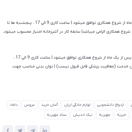
حداکثر 35 سال | با ظاهر آراسته | حقوق توافقی | بیمه پس از یک ماه از شروع همکاری توافق میشود | ساعت کاری 9 الی 17 ، پنجشنبه ها تا
حداکثر 30 سال | غیر سیگاری| حداقل دیپلم | حقوق توافقی | بیمه پس از یک ماه از شروع همکاری توافق میشود | ساعت کاری 9 الی 17 ،
 | کارت پایان خدمت (معافیت پزشکی قابل قبول نیست) | توان بدنی مناسب جهت
ازدواج دانشجویی
لوازم خانگی ارزان
آسان خرید
عروس
داماد
خیریه
جهیزیه
نیک اندیش
ستاد جهیزیه