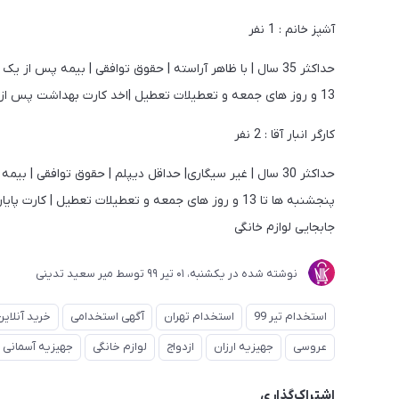
آشپز خانم : 1 نفر
13 و روز های جمعه و تعطیلات تعطیل |اخد کارت بهداشت پس از شروع همکاری الزامی میباشد| سابقه کار در آشپزخانه امتیاز محسوب میشود.
کارگر انبار آقا : 2 نفر
پنجشنبه ها تا 13 و روز های جمعه و تعطیلات تعطیل
جابجایی لوازم خانگی
نوشته شده در
یکشنبه، 01 تير 99
توسط
میر سعید تدینی
استخدام تیر 99
استخدام تهران
آگهی استخدامی
خرید آنلاین
عروسی
جهیزیه ارزان
ازدواج
لوازم خانگی
جهیزیه آسمانی
اشتراک‌گذاری