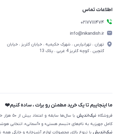
اطلاعات تماس
02177111474
info@nikandish.ir
تهران ، تهرانپارس ، شهرک حکیمیه ، خیابان گلریز ، خیابان
گلچین ، کوچه گلریز 4 غربی ، پلاک 13
ما اینجاییم تا یک خرید مطمئن رو برات ، ساده کنیم❤️
فروشگاه
نیک‌اندیش
با سال‌ها 
کامل جهیزیه به نام‌های «تبسم هستی» و «آسمانی»، انتخابی هوشم
نیک‌اندیش
با تنوع بالای محصولات لوازم آشپزخانه و خانگی همه 