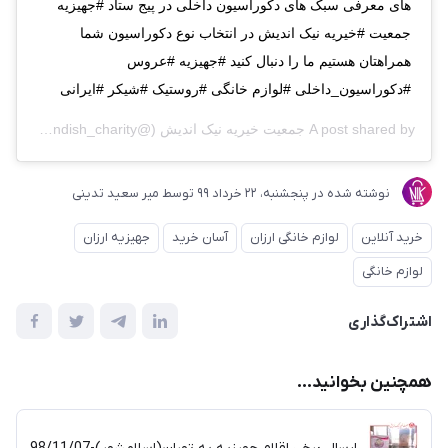
های معرفی سبک های دکوراسیون داخلی در پیج ستاد #جهیزیه
جمعیت #خیریه نیک اندیش در انتخاب نوع دکوراسیون شما
همراهتان هستیم ما را دنبال کنید #جهیزیه #عروس
#دکوراسیون_داخلی #لوازم خانگی #روستیک #شیکر #ایرانی
A post shared by
جمعیت خیریه نیک اندیش
(@nikandish_charity) on
PDT
نوشته شده در
پنجشنبه، 22 خرداد 99
توسط
میر سعید تدینی
خرید آنلاین
لوازم خانگی ارزان
آسان خرید
جهیزیه ارزان
لوازم خانگی
اشتراک‌گذاری
همچنین بخوانید...