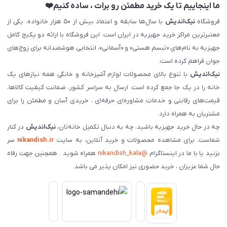
ما اینجاییم تا یک خرید مطمئن رو برات ، ساده کنیم❤️
فروشگاه
نیک‌اندیش
با سال‌ها سابقه و اعتماد بیش از ۵۰ هزار خانواده، یکی از
معتبرترین مراکز خرید جهیزیه در ایران است. این فروشگاه با ارائه دو پکیج کامل
جهیزیه به نام‌های «تبسم هستی» و «آسمانی»، انتخابی هوشمندانه برای زوج‌های
جوان فراهم کرده است.
نیک‌اندیش
با تنوع بالای محصولات لوازم آشپزخانه و خانگی همه نیازهای یک
خانه را در یک جا جمع کرده است. ارسال به سراسر کشور، ضمانت کیفیت کالاها،
قیمت‌های رقابتی و خدمات مشاوره‌ای حرفه‌ای ، خریدی آسان و مطمئن را برای
مشتریان به همراه دارد.
چه در حال خرید جهیزیه باشید، چه به دنبال تکمیل خانه‌تان،
نیک‌اندیش
در کنار
شماست. برای مشاهده محصولات و خرید آنلاین، به سایت
nikandish.ir
سر
بزنید یا با ما در اینستاگرام
@nikandish_kala
همراه شوید . همچنین جهت رفاه
حال شما عزیزان ، خرید حضوری نیز امکان پذیر می باشد.