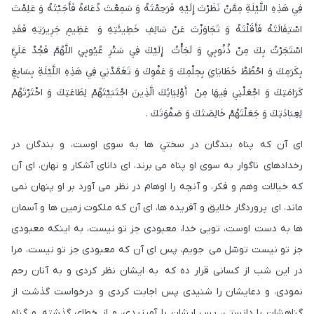
فِي هَذِهِ اللَّيْلَةِ مِمَّنْ نَظَرْتَ إِلَيْهِ فَرَحِمْتَهُ وَ سَمِعْتَ دُعَاءَهُ فَأَجَبْتَهُ وَ عَلِمْتَ
اسْتِقَالَتَهُ فَأَقَلْتَهُ وَ تَجَاوَزْتَ عَنْ سَالِفِ خَطِيئَتِهِ وَ عَظِيمِ جَرِيرَتِهِ فَقَدِ
اسْتَجَرْتُ بِكَ مِنْ ذُنُوبِي وَ لَجَأْتُ إِلَيْكَ فِي سَتْرِ عُيُوبِي اللَّهُمَّ فَجُدْ عَلَيَّ
بِكَرَمِكَ وَ احْطُطْ خَطَايَايَ بِحِلْمِكَ وَ عَفْوِكَ وَ تَغَمَّدْنِي فِي هَذِهِ اللَّيْلَةِ بِسَابِغِ
كَرَامَتِكَ وَ اجْعَلْنِي فِيهَا مِنْ أَوْلِيَائِكَ الَّذِينَ اجْتَبَيْتَهُمْ لِطَاعَتِكَ وَ اخْتَرْتَهُمْ
لِعِبَادَتِكَ وَ جَعَلْتَهُمْ خَالِصَتَكَ وَ صَفْوَتَكَ .
اى آن كه پناه بندگان در سختي ها به سوى اوست، و بندگان در
رخدادهاى ناگوار به سوى او پناه می برند، اى داناى آشكار و نهان، اى آن
كه خيالات وهم و فكر، و آنچه را اوهام در نظر مى آورد بر او پنهان نمى
ماند، اى پروردگار خلايق و آفريده ها، اى آن كه ملكوت زمين ها و آسمان
ها به دست اوست، تويى خدا، معبودى جز تو نيست، به اينكه معبودى
جز تو نيست توسّل مى جويم، پس اى آن كه معبودى جز تو نيست، مرا
در اين شب از كسانى قرار ده كه به ايشان نظر كردى و به آنان رحم
نمودى، و دعايشان را شنيدى پس اجابت كردى و درخواست گذشت از
گناهشان را دانستى، پس ايشان را آمرزيدى، و از خطاى گذشته و گناه