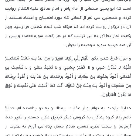
است كه ابو يحيى صنعانى از امام باقر و امام صادق عليه السّلام روايت
كرده، و همچنين سى نفر از كسانى كه مورد اطمينان و اعتماد هستند از
آن دو بزرگوار روايت كرده اند كه هرگاه شب نيمه شعبان فرا رسيد چهار
ركعت نماز بجا آور به اين ترتيب كه در هر ركعت سوره «حمد» و پس از
آن صد مرتبه سوره «توحيد» را بخوان.
و چون فارغ شدى بگو: اللَّهُمَّ إِنِّي إِلَيْكَ فَقِيرٌ وَ مِنْ عَذَابِكَ خَائِفٌ مُسْتَجِيرٌ
اللَّهُمَّ لا تُبَدِّلْ اسْمِي وَ لا تُغَيِّرْ جِسْمِي وَ لا تَجْهَدْ بَلائِي وَ لا تُشْمِتْ بِي
أَعْدَائِي أَعُوذُ بِعَفْوِكَ مِنْ عِقَابِكَ وَ أَعُوذُ بِرَحْمَتِكَ مِنْ عَذَابِكَ وَ أَعُوذُ بِرِضَاكَ
مِنْ سَخَطِكَ وَ أَعُوذُ بِكَ مِنْكَ جَلَّ ثَنَاؤُكَ أَنْتَ كَمَا أَثْنَيْتَ عَلَى نَفْسِكَ وَ فَوْقَ
مَا يَقُولُ الْقَائِلُونَ.
خدايا! نيازمند به توام، و از عذابت بيمناك و به تو پناهنده ام، خدايا!
نامم را از گروه بندگان به گروهى ديگر تبديل مكن، جسمم را تغير مده،
آزمونم را سخت مكن، دشمن شادم مساز، پناه مى آورم به عفوت از
مجازاتت، و به رحمتت از عذابت، و به خشنويت از خشمت، و به تو از تو،