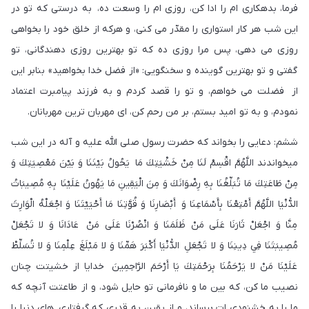
فرما، بدهكارى ام را ادا كن، روزى ام را وسعت ده، به درستى كه تو در
اين شب هر كار استوارى را مقدّر مى كنى، و هركه از خلق خود را بخواهى
روزى می دهى، پس مرا روزى ده كه تو بهترين روزى دهندگانى، تو
گفتى و تو بهترين گوينده و سخنگويى: «از فضل خدا بخواهيد» بنابر اين
از فضلت می خواهم، و تو را قصد كردم و به فرزند پيامبرت اعتماد
نمودم، و به تو اميد بستم، بر من رحم كن، اى مهربان ترين مهربانان.
ششم: دعايى را بخواند كه حضرت رسول صلى اللّه عليه و آله در اين شب
ميخواندند اللَّهُمَّ اقْسِمْ لَنَا مِنْ خَشْيَتِكَ مَا يَحُولُ بَيْنَنَا وَ بَيْنَ مَعْصِيَتِكَ وَ
مِنْ طَاعَتِكَ مَا تُبَلِّغُنَا بِهِ رِضْوَانَكَ وَ مِنَ الْيَقِينِ مَا يَهُونُ عَلَيْنَا بِهِ مُصِيبَاتُ
الدُّنْيَا اللَّهُمَّ أَمْتِعْنَا بِأَسْمَاعِنَا وَ أَبْصَارِنَا وَ قُوَّتِنَا مَا أَحْيَيْتَنَا وَ اجْعَلْهُ الْوَارِثَ
مِنَّا وَ اجْعَلْ ثَارَنَا عَلَى مَنْ ظَلَمَنَا وَ انْصُرْنَا عَلَى مَنْ عَادَانَا وَ لا تَجْعَلْ
مُصِيبَتَنَا فِي دِينِنَا وَ لا تَجْعَلِ الدُّنْيَا أَكْبَرَ هَمِّنَا وَ لا مَبْلَغَ عِلْمِنَا وَ لا تُسَلِّطْ
عَلَيْنَا مَنْ لا يَرْحَمُنَا بِرَحْمَتِكَ يَا أَرْحَمَ الرَّاحِمِينَ خدايا از خشيتت چنان
نصيب ما كن، كه بين ما و نافرمانى تو حايل شود، و از طاعتت آنچه كه
ما را به خشنودى ات برساند، و از يقين به قدرى كه گرفتاري هاى دنيا را