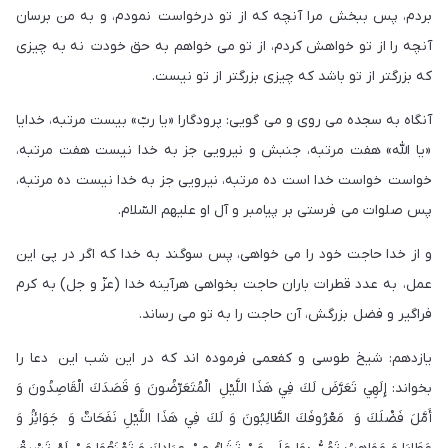
بردم، پس ببخش مرا آنچه كه از تو درخواست نمودم، و به من برسان
آنچه را از تو خواهش كردم، از تو مى خواهم به حق خودت نه به چيزى
كه بزرگتر از تو باشد كه چيزى بزرگتر از تو نيست.
آنگاه به سجده مى روى و مى گويى: پرودگارا «يا ربّ» بيست مرتبه، خدايا
«يا اللّه» هفت مرتبه، جنبش و نيرويى جز به خدا نيست هفت مرتبه،
خواست خواست خدا است ده مرتبه، نيرويى جز به خدا نيست ده مرتبه،
پس صلوات مى فرستى بر پيامبر و آل او عليهم السّلام.
و از خدا حاجت خود را می خواهى، پس سوگند به خدا كه اگر در پى اين
عمل، به عدد قطرات باران حاجت بخواهى هرآينه خدا (عزّ و جل) به كرم
فراگير و فضل بزرگش، آن حاجت را به تو مى رساند.
يازدهم: شيخ طوسى و كفعمى فرموده اند كه در اين شب اين دعا را
بخواند: إِلَهِي تَعَرَّضَ لَكَ فِي هَذَا اللَّيْلِ الْمُتَعَرِّضُونَ وَ قَصَدَكَ الْقَاصِدُونَ وَ
أَمَّلَ فَضْلَكَ وَ مَعْرُوفَكَ الطَّالِبُونَ وَ لَكَ فِي هَذَا اللَّيْلِ نَفَحَاتٌ وَ جَوَائِزُ وَ