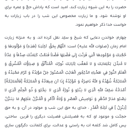
حضرت را به اين شيوه زيارت كند، اميد است كه پاداش حجّ و عمره براى
او نوشته شود. و ما زيارت مخصوص اين شب را در باب زيارات به
خواست خدا ذكر خواهيم نمود.
چهارم: خواندن دعايى كه شيخ و سيّد نقل كرده اند، و به منزله زيارت
امام زمان (صلوات اللّه عليه) است: اللَّهُمَّ بِحَقِّ لَيْلَتِنَا {هَذِهِ} وَ مَوْلُودِهَا وَ
حُجَّتِكَ وَ مَوْعُودِهَا الَّتِي قَرَنْتَ إِلَى فَضْلِهَا فَضْلاً فَتَمَّتْ كَلِمَتُكَ صِدْقاً وَ عَدْلاً
لا مُبَدِّلَ لِكَلِمَاتِكَ وَ لا مُعَقِّبَ لِآيَاتِكَ نُورُكَ الْمُتَأَلِّقُ وَ ضِيَاؤُكَ الْمُشْرِقُ وَ
الْعَلَمُ النُّورُ فِي طَخْيَاءِ الدَّيْجُورِ الْغَائِبُ الْمَسْتُورُ جَلَّ مَوْلِدُهُ وَ كَرُمَ مَحْتِدُهُ وَ
الْمَلائِكَةُ شُهَّدُهُ وَ اللَّهُ نَاصِرُهُ وَ مُؤَيِّدُهُ إِذَا آنَ مِيعَادُهُ وَ الْمَلائِكَةُ [فَالْمَلائِكَةُ]
أَمْدَادُهُ سَيْفُ اللَّهِ الَّذِي لا يَنْبُو وَ نُورُهُ الَّذِي لا يَخْبُو وَ ذُو الْحِلْمِ الَّذِي لا
يَصْبُو مَدَارُ الدَّهْرِ وَ نَوَامِيسُ الْعَصْرِ وَ وُلاةُ الْأَمْرِ وَ الْمُنَزَّلُ عَلَيْهِمْ مَا يَتَنَزَّلُ
[يَنْزِلُ ] فِي لَيْلَةِ الْقَدْرِ ، خداى به حق اين شب و مولود در آن، و به حق
حجتّت و موعود او، كه به فضيلتش فضيلت ديگرى را قرين ساختى،
پس كامل شد كلمه ات به راستى و عدالت، براى كلماتت دگرگون سازى