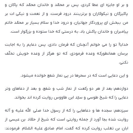
و بر او جايزه اى عطا كردى، پس بر محمّد و خاندان محمّد كه پاكان و
پاكيزگان و نيكوكاران و برترينند درود فرست، و از نعمت و نيكى ات بر
من ببخش اى پروردگار جهانيان، و درود خدا و سلام بسيار بر محمّد خاتم
پيامبران و خاندان پاكش باد، به درستى كه خدا ستوده و بزرگوار است.
خدايا! تو را مى خوانم آنچنان كه فرمان دادى، پس دعايم را به اجابت
برسان همانطوركه وعده فرمودى، كه تو هرگز از وعده خويش تخلّف
نكنى.
و اين دعايى است كه در سحرها در پى نماز شفع خوانده میشود.
دوازدهم: بعد از هر دو ركعت از نماز شب و شفع، و بعد از دعاهاى وتر
دعايى را كه شيخ طوسى و سيّد ابن طاووس روايت كرده اند بخواند.
سيزدهم: سجده ها و دعاهايى را كه از رسول خدا صلى اللّه عليه و آله
روايت شده بجا آورد از جمله روايتى است كه شيخ از حمّاد بن عيسى از
ابان بن تغلب روايت كرده كه گفت، امام صادق عليه السّلام فرمودند: