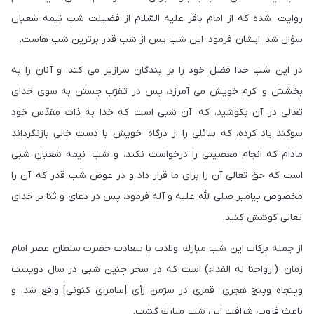
روايت شده كه از امام باقر عليه السّلام از فضيلت شب نيمه شعبان
سؤال شد، ايشان فرمود: اين شب پس از شب قدر برترين شب هاست.
در اين شب خدا فضل خود را بر بندگان سرازير می كند، و آنان را به
بخشش و كرم خويش می آمرزد، پس در تقرّب جستن به سوى خداى
تعالى در آن بكوشيد، كه آن شبى است كه خدا به ذات مقدّس خود
سوگند ياد كرده، كه سائلى را از درگاه خويش با دست خالى بازنگرداند
مادام كه انجام معصيتى را درخواست نكند، و شب نيمه شعبان شبى
است كه حق تعالى آن را براى ما قرار داد و در عوض شب قدر كه آن را
مخصوص پيامبر صلى اللّه عليه و آله فرمود، پس در دعاى و ثنا بر خداى
تعالى كوشش كنيد.
از جمله بركات اين شب مبارك، ولادت با سعادت حضرت سلطان عصر امام
زمان (ارواحنا له الفداء) است كه در سحر چنين شبى در سال دويست
وپنجاه وپنج هجرى قمرى در سرّمن رأى [سامراى كنونى] واقع شد، و
باعث فزونی شرافت اين شب مبارك گشت.