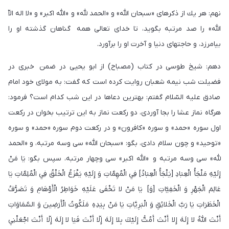
نهم: هر يك از ذكرهاى «سبحان اللّه» و «الحمد للّه» و «اللّه اكبر» و «لا اله الاّ
اللّه» را صد مرتبه بگويد، تا خداى تعالى همه گناهان گذشته او را
بيامرزد، و حاجتهاى دنيا و آخرت او را برآورد.
دهم: شيخ طوسى در كتاب (مصباح) از ابو يحيى در ضمن خبرى در
فضيلت شب نيمه شعبان روايت كرده است كه گفت: به مولاى خود امام
صادق عليه السّلام گفتم: بهترين دعاها در اين شب كدام است؟ فرمود:
هرگاه نماز عشا را بجا آوردى، دو ركعت نماز به اين ترتيب بخوان در ركعت
اول سوره «حمد» و سوره «كافرون» و در ركعت دوم سوره «حمد» و سوره
«توحيد» و چون سلام دادى، بگو: «سبحان اللّه» سى وسه مرتبه، و «الحمد
للّه» سى وسه مرتبه و «اللّه اكبر» سى وچهار مرتبه، سپس بگو: يَا مَنْ
إِلَيْهِ مَلْجَأُ الْعِبَادِ [يَلْجَأُ الْعِبَادُ] فِي الْمُهِمَّاتِ وَ إِلَيْهِ يَفْزَعُ الْخَلْقُ فِي الْمُلِمَّاتِ يَا
عَالِمَ الْجَهْرِ وَ الْخَفِيَّاتِ [وَ] يَا مَنْ لا تَخْفَى عَلَيْهِ خَوَاطِرُ الْأَوْهَامِ وَ تَصَرُّفُ
الْخَطَرَاتِ يَا رَبَّ الْخَلائِقِ وَ الْبَرِيَّاتِ يَا مَنْ بِيَدِهِ مَلَكُوتُ الْأَرَضِينَ وَ السَّمَاوَاتِ
أَنْتَ اللَّهُ لا إِلَهَ إِلا أَنْتَ أَمُتُّ إِلَيْكَ بِلا إِلَهَ إِلّا أَنْتَ فَيَا لا إِلَهَ إِلّا أَنْتَ اجْعَلْنِي