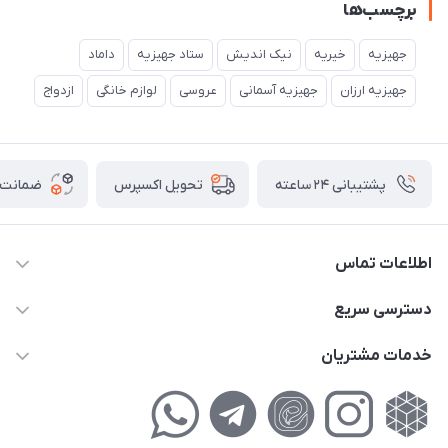
برچسب‌ها
جهیزیه
خیریه
نیک اندیش
ستاد جهیزیه
داماد
جهیزیه ارزان
جهیزیه آسمانی
عروسی
لوازم خانگی
ازدواج
پشتیبانی ۲۴ ساعته
ضمانت ب
تحویل اکسپرس
اطلاعات تماس
02177111474
دسترسی سریع
info@nikandish.ir
حساب کاربری
خدمات مشتریان
تهران ، تهرانپارس ، شهرک حکیمیه ، خیابان گلریز ، خیابان گلچین ،
مجله فروشگاه
راهنمای‌خرید‌آنلاین
کوچه گلریز 4 غربی ، پلاک 13
لیست محصولات
حریم خصوصی