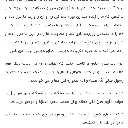
بر ما آسان سازد، خدايا مار را به گوشهاي مان و ديدگانمان و نيروهايمان
تا گاهى كه ما را زنده میدارى بهره مند گردان، و آن را وارث ما قرار بده، و
انتقام ما را بر عهده كسى قرار ده كه بر ما ستم روا داشته، و ما را بر كسى
كه با ما دشمنى ورزيده يارى ده، و مصيبت ما را در دين ما قرار نده، و
دنيا را بزرگ ترين انديشه و نهايت دانش ما قرار مده، و آن را كه به ما
رحم نمی كند بر ما چيره مكن، به مهربانى ات اى مهربان ترين مهربانان.
اين دعا دعاى جامع و كاملى است كه خواندن آن در اوقات ديگر هم،
مغتنم است، و از كتاب «غوالى اللئالى» چنين روايت شده كه حضرت
رسول صلى اللّه عليه و آله همواره اين دعا را مى خواندند.
هفتم: بخواند صلوات هر روز را كه هنگام زوال [هنگام ظهر شرعى] می
خواند: اللّهم صلّ على محمّد و ال محمّد شجرة النّبوّة و موضع الرّسالة.
هشتم: دعاى كميل را بخواند كه ورودش در اين شب است، و به طور
كامل در باب اوّل گذشت.