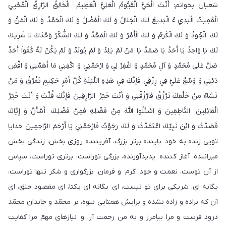
شعبان بخوانم: أَنْتَ الْحَيُّ الْقَيُّومُ الْعَلِيُّ الْعَظِيمُ الْخَالِقُ الرَّازِقُ الْمُحْيِي
الْمُمِيتُ الْبَدِي ءُ الْبَدِيعُ لَكَ الْجَلالُ وَ لَكَ الْفَضْلُ وَ لَكَ الْحَمْدُ وَ لَكَ الْمَنُّ وَ
لَكَ الْجُودُ وَ لَكَ الْكَرَمُ وَ لَكَ الْأَمْرُ وَ لَكَ الْمَجْدُ وَ لَكَ الشُّكْرُ وَحْدَكَ لا شَرِيكَ
لَكَ يَا وَاحِدُ يَا أَحَدُ يَا صَمَدُ يَا مَنْ لَمْ يَلِدْ وَ لَمْ يُولَدْ وَ لَمْ يَكُنْ لَهُ كُفُواً أَحَدٌ
صَلِّ عَلَى مُحَمَّدٍ وَ آلِ مُحَمَّدٍ وَ اغْفِرْ لِي وَ ارْحَمْنِي وَ اكْفِنِي مَا أَهَمَّنِي وَ اقْضِ
دَيْنِي وَ وَسِّعْ عَلَيَّ فِي رِزْقِي فَإِنَّكَ فِي هَذِهِ اللَّيْلَةِ كُلَّ أَمْرٍ حَكِيمٍ تَفْرُقُ وَ مَنْ
تَشَاءُ مِنْ خَلْقِكَ تَرْزُقُ فَارْزُقْنِي وَ أَنْتَ خَيْرُ الرَّازِقِينَ فَإِنَّكَ قُلْتَ وَ أَنْتَ خَيْرُ
الْقَائِلِينَ النَّاطِقِينَ وَ اسْئَلُوا اللَّهَ مِنْ فَضْلِهِ فَمِنْ فَضْلِكَ أَسْأَلُ وَ إِيَّاكَ
قَصَدْتُ وَ ابْنَ نَبِيِّكَ اعْتَمَدْتُ وَ لَكَ رَجَوْتُ فَارْحَمْنِي يَا أَرْحَمَ الرَّاحِمِينَ خدايا
تويى زنده به خود پاينده برتر بزرگ، آفريننده روزى بخش، زندگى بخش
ميراننده، آغاز كننده پديدآورنده، بزرگى توراست، برتری توراست، سپاس
از آن توست، نعمت و جود، كرم و فرمان، بزرگواری و شكر تنها توراست،
يگانه اى، شريكى براى تو نيست، اى يگانه اى يكتا، اى مقصود خلق، اى
آن كه نزاده و زاده نشده و برايش همتايى نبوه، بر محمّد و خاندان محمّد
درود فرست و مرا بيامرز و به من رحمت آر، و نيازهاى مهمّ مرا كفايت