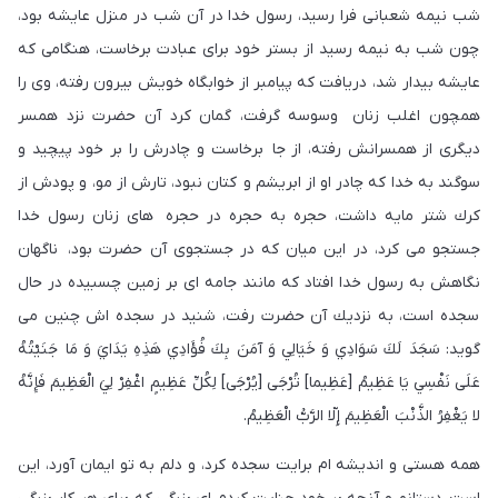
شب نيمه شعبانى فرا رسيد، رسول خدا در آن شب در منزل عايشه بود،
چون شب به نيمه رسيد از بستر خود براى عبادت برخاست، هنگامی كه
عايشه بيدار شد، دريافت كه پيامبر از خوابگاه خويش بيرون رفته، وى را
همچون اغلب زنان وسوسه گرفت، گمان كرد آن حضرت نزد همسر
ديگرى از همسرانش رفته، از جا برخاست و چادرش را بر خود پيچيد و
سوگند به خدا كه چادر او از ابريشم و كتان نبود، تارش از مو، و پودش از
كرك شتر مايه داشت، حجره به حجره در حجره هاى زنان رسول خدا
جستجو مى كرد، در اين ميان كه در جستجوی آن حضرت بود، ناگهان
نگاهش به رسول خدا افتاد كه مانند جامه اى بر زمين چسبيده در حال
سجده است، به نزديك آن حضرت رفت، شنيد در سجده اش چنين مى
گويد: سَجَدَ لَكَ سَوَادِي وَ خَيَالِي وَ آمَنَ بِكَ فُؤَادِي هَذِهِ يَدَايَ وَ مَا جَنَيْتُهُ
عَلَى نَفْسِي يَا عَظِيمُ [عَظِيما] تُرْجَى [يُرْجَی] لِكُلِّ عَظِيمٍ اغْفِرْ لِيَ الْعَظِيمَ فَإِنَّهُ
لا يَغْفِرُ الذَّنْبَ الْعَظِيمَ إِلّا الرَّبُّ الْعَظِيمُ.
همه هستى و انديشه ام برايت سجده كرد، و دلم به تو ايمان آورد، اين