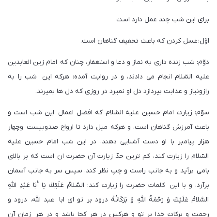
براى اين شب چند عمل دارد است
اوّل: غسل كردن كه باعث تخفيف گناهان است.
دوّم: شب زنده دارى به نماز و دعا و استغفار، چنان كه امام زين العابدين
عليه السّلام انجام می دادند، و در روايت آمده: هركه اين شب را به
رازونياز و عدابت بپردازد دل او نميرد در روزى كه دل ها بميرند.
سوّم: زيارت امام حسين عليه السّلام كه افضل اعمال اين شب است و
باعث آمرزش گناهان است، و هركه ميل دارد تا ارواح صدوبيست وچهار
هزار پيامبر با او دست آشنايى دهند، در اين شب امام حسين عليه
السّلام را زيارت كند، كم ترين حدّ زيارت آن حضرت ان است كه بر بالاى
بامى برآيد و به جانب راست و چپ نظر كند، سپس سر به جانب آسمان
برآرد، و با اين كلمات حضرت را زيارت كند: السَّلامُ عَلَيْكَ يَا أَبَا عَبْدِ اللَّهِ
السَّلامُ عَلَيْكَ وَ رَحْمَةُ اللَّهِ وَ بَرَكَاتُهُ درود بر تو اى ابا عبد اللّه، درود و
رحمت و بركات خدا بر تو و هركس در هر كجا باشد و در هر زمان آن