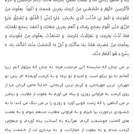
بِكَ وَ تَحَقَّقَ رَجَائِي لَكَ وَ عَلِقَتْ نَفْسِي بِكَرَمِكَ فَأَنْتَ أَرْحَمُ الرَّاحِمِينَ وَ أَكْرَمُ
الْأَكْرَمِينَ اللَّهُمَّ وَ اخْصُصْنِي مِنْ كَرَمِكَ بِجَزِيلِ قِسَمِكَ وَ أَعُوذُ بِعَفْوِكَ مِنْ
عُقُوبَتِكَ وَ اغْفِرْ لِيَ الذَّنْبَ الَّذِي يَحْبِسُ عَلَيَّ [عَنِّي ] الْخُلُقَ وَ يُضَيِّقُ عَلَيَّ
الرِّزْقَ حَتَّى أَقُومَ بِصَالِحِ رِضَاكَ وَ أَنْعَمَ بِجَزِيلِ عَطَائِكَ وَ أَسْعَدَ بِسَابِغِ نَعْمَائِكَ
فَقَدْ لُذْتُ بِحَرَمِكَ وَ تَعَرَّضْتُ لِكَرَمِكَ وَ اسْتَعَذْتُ بِعَفْوِكَ مِنْ عُقُوبَتِكَ وَ
بِحِلْمِكَ مِنْ غَضَبِكَ فَجُدْ بِمَا سَأَلْتُكَ وَ أَنِلْ مَا الْتَمَسْتُ مِنْكَ أَسْأَلُكَ بِكَ لا
بِشَيْ ءٍ هُوَ أَعْظَمُ مِنْكَ .
بر من چنان كه شايسته آنى مرحمت فرما، نه چنان كه سزاوار آنم، زيرا
گمانم به تو نيكو است، و اميدم تو برجا، و به كرمت آويخته ام، پس تو
مهربان ترين مهربانانى، و كريم ترين كريمانى، خدايا! خاص گردان مرا از
روى كرمت به فراوانى روزى، و پناه می آورم به عفوت از عقابت، و بيامرز
بر من گناهى را كه زشت خويى آورد، و روزى را بر من تنگ مى كند، تا به
خشنودى درخورت بپا خيزم، و به فراوانی عطايت متنعم شوم، و به نعمت
هاى كاملت خوشبخت گردم، هرآينه به آستانت پناه آوردم، و متعرّض
كرمت شدم، و به عفوت از مجازاتت، و به بردبارى ات از خشمت پناه