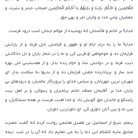
الظَّالِمِينَ وَ احْكُمْ بَيْنَنَا وَ بَيْنَهُمْ يَا أَحْكَمَ الْحَاكِمِينَ اصحاب حشر و نشرند، و
مفسّران وحى خدا، و واليان امر و نهى حق.
خدايا! بر خاتم و قائمشان كه پوشيده از عوالم ايشان است درود فرست.
خدايا! ما را به درك ايام او و ظهور و قيامش نايل فرما، و از يارانش
قرارمان ده، و خوخواهى او قرين كن، و ما را در شمار ياران و دل دادگانش
ثبت فرما، و در دولتش شاد و خرّم زنده بدار، و از همنشينى اش بهره
مند ساز و برپادارنده حقش قرارمان ده، و از بديها به سلامت بدار، ای
مهربان ترين مهربانان، و سپاس خداى را پروردگار عالميان، و درودهاى بى
پايان خدا بر آقايمان محمّد خاتم پيامبران و رسولان، و بر اهل بيت
راستگو و خاندان حق گويش باد، و خدا لعنت فرست بر همه ستمكاران، و
بين ما و بين آنان داورى كن، اى داورترين داوران.
پنجم: شيخ از اسماعيل بن فضيل هاشمى روايت كرده كه گفت: حضرت
صادق عليه السّلام اين دعا را به من تعليم داد كه آن را در شب نيمه