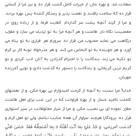
سعادت شد، و بهره شان از خيرات كامل گشت قرار ده، و نيز مرا از كسانى
قرار ده كه سلامت يافتند و نعمت پذير و رستگار گشته پس بهره بردند،
و مرا از گزند آنچه پشت سر گذاردم كفايت فرما، و از زياده روی در
معصيتت نگاه دار، طاعتت و هر آنچه مرا به تو نزديك می سازد و مقرّب
درگاهت مى نمايد محبوب من قرار ده، سرورم هر فرارى به تو پناه می
آورد، و هر جوينده به تو التماس مى كند، و هر عذرخواه توبه كار بر كرم
تو تكيه مى زند، بندگانت را با احترام گذرادن به آنان ادب كردى و تو
كريم ترين كريمانى، و بندگانت را دستور به گذشت دادی و تويى آمرزنده
مهربان.
خدايا! مرا نسبت به آنچه از كرمت اميدوارم بى بهره مكن، و از نعمتهاى
كاملت نااميد مساز، و از بهره فراوانت كه در اين شب براى اهل طاعتت
مقرّر نموده اى بى نصيب مكن، و مرا از شرار مخلوقاتت در سپر استوارى
قرار ده، پرودگارا هرچند سزاوار آن همه عنايت نباشم، ولى تو اهل كرم و
گذشت آمرزشى، وَ جُدْ عَلَيَّ بِمَا أَنْتَ أَهْلُهُ لا بِمَا أَسْتَحِقُّهُ فَقَدْ حَسُنَ ظَنِّي