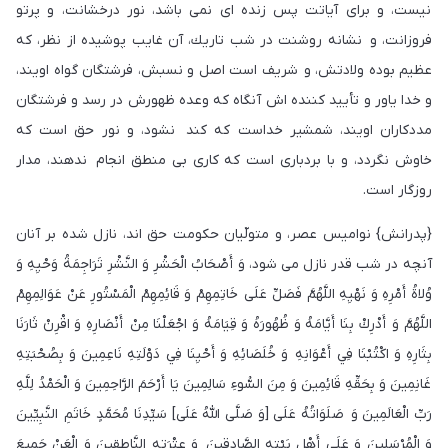
نيست، و براى آياتت پس زنده اى نمى باشد، نور درخشانت، و پرتو
فروزانت، و نشانه روشنت در شب تاريك، آن غايب پوشيده از نظر، كه
عظيم بوده ولادتش، و شريف است اصل و نسبش، فرشتگان گواه اويند،
و خدا ياور و تأييد كننده اش آنگاه كه وعده ظهورش در رسد و فرشتگان
مددكاران اويند، شمشير خداست كه كند نشود، و نور حق است كه
خاوش نگردد، و با بردبارى است كه كارى بی منطق انجام ندهند، مدار
روزگار است.
{پدرانش} نواميس عصر، و متولّيان حكومت حق اند، نازل شده بر آنان
آنچه در شب قدر نازل مى شود، وَ أَصْحَابُ الْحَشْرِ وَ النَّشْرِ تَرَاجِمَةُ وَحْيِهِ وَ
وُلاةُ أَمْرِهِ وَ نَهْيِهِ اللَّهُمَّ فَصَلِّ عَلَى خَاتِمِهِمْ وَ قَائِمِهِمْ الْمَسْتُورِ عَنْ عَوَالِمِهِمْ
اللَّهُمَّ وَ أَدْرِكْ بِنَا أَيَّامَهُ وَ ظُهُورَهُ وَ قِيَامَهُ وَ اجْعَلْنَا مِنْ أَنْصَارِهِ وَ اقْرِنْ ثَارَنَا
بِثَارِهِ وَ اكْتُبْنَا فِي أَعْوَانِهِ وَ خُلَصَائِهِ وَ أَحْيِنَا فِي دَوْلَتِهِ نَاعِمِينَ وَ بِصُحْبَتِهِ
غَانِمِينَ وَ بِحَقِّهِ قَائِمِينَ وَ مِنَ السُّوءِ سَالِمِينَ يَا أَرْحَمَ الرَّاحِمِينَ وَ الْحَمْدُ لِلَّهِ
رَبِّ الْعَالَمِينَ وَ صَلَوَاتُهُ عَلَى [وَ صَلَّى اللَّهُ عَلَی] سَيِّدِنَا مُحَمَّدٍ خَاتَمِ النَّبِيِّينَ
وَ الْمُرْسَلِينَ وَ عَلَى أَهْلِ بَيْتِهِ الصَّادِقِينَ وَ عِتْرَتِهِ النَّاطِقِينَ وَ الْعَنْ جَمِيعَ