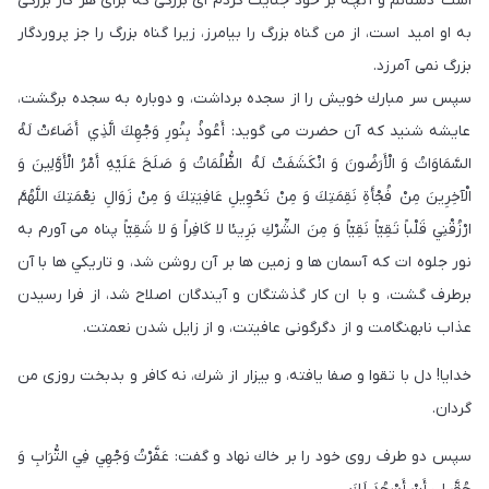
است دستانم و آنچه بر خود جنايت كردم اى بزرگى كه براى هر كار بزرگى
به او اميد است، از من گناه بزرگ را بيامرز، زيرا گناه بزرگ را جز پروردگار
بزرگ نمی آمرزد.
سپس سر مبارك خويش را از سجده برداشت، و دوباره به سجده برگشت،
عايشه شنيد كه آن حضرت مى گويد: أَعُوذُ بِنُورِ وَجْهِكَ الَّذِي أَضَاءَتْ لَهُ
السَّمَاوَاتُ وَ الْأَرَضُونَ وَ انْكَشَفَتْ لَهُ الظُّلُمَاتُ وَ صَلَحَ عَلَيْهِ أَمْرُ الْأَوَّلِينَ وَ
الْآخِرِينَ مِنْ فُجْأَةِ نَقِمَتِكَ وَ مِنْ تَحْوِيلِ عَافِيَتِكَ وَ مِنْ زَوَالِ نِعْمَتِكَ اللَّهُمَّ
ارْزُقْنِي قَلْباً تَقِيّاً نَقِيّاً وَ مِنَ الشِّرْكِ بَرِيئا لا كَافِراً وَ لا شَقِيّاً پناه می آورم به
نور جلوه ات كه آسمان ها و زمين ها بر آن روشن شد، و تاريكي ها با آن
برطرف گشت، و با ان كار گذشتگان و آيندگان اصلاح شد، از فرا رسيدن
عذاب نابهنگامت و از دگرگونى عافيتت، و از زايل شدن نعمتت.
خدايا! دل با تقوا و صفا يافته، و بيزار از شرك، نه كافر و بدبخت روزى من
گردان.
سپس دو طرف روى خود را بر خاك نهاد و گفت: عَفَّرْتُ وَجْهِي فِي التُّرَابِ وَ