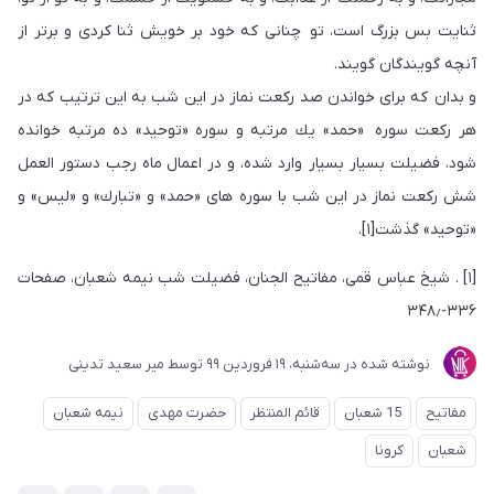
ثنايت بس بزرگ است، تو چنانى كه خود بر خويش ثنا كردى و برتر از
آنچه گويندگان گويند.
و بدان كه براى خواندن صد ركعت نماز در اين شب به اين ترتيب كه در
هر ركعت سوره «حمد» يك مرتبه و سوره «توحيد» ده مرتبه خوانده
شود، فضيلت بسيار بسيار وارد شده، و در اعمال ماه رجب دستور العمل
شش ركعت نماز در اين شب با سوره هاى «حمد» و «تبارك» و «ليس» و
«توحيد» گذشت[۱].
[۱] . شیخ عباس قمی، مفاتیح الجنان، فضیلت شب نیمه شعبان، صفحات
۳۳۶-۳۴۸٫
نوشته شده در
ﺳﻪشنبه، 19 فروردین 99
توسط
میر سعید تدینی
مفاتیح
15 شعبان
قائم المنتظر
حضرت مهدی
نیمه شعبان
شعبان
کرونا