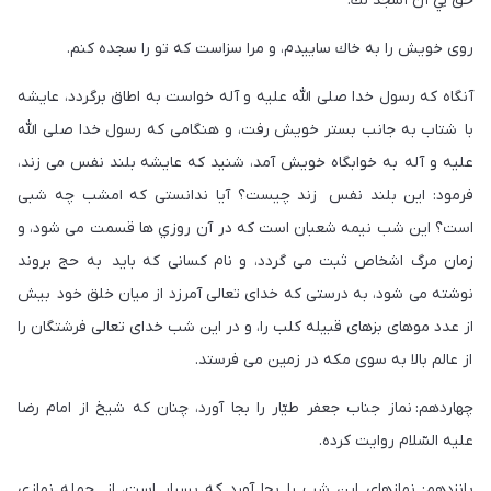
حُقَّ لِي أَنْ أَسْجُدَ لَكَ.
روى خويش را به خاك ساييدم، و مرا سزاست كه تو را سجده كنم.
آنگاه كه رسول خدا صلى اللّه عليه و آله خواست به اطاق برگردد، عايشه
با شتاب به جانب بستر خويش رفت، و هنگامى كه رسول خدا صلى اللّه
عليه و آله به خوابگاه خويش آمد، شنيد كه عايشه بلند نفس می زند،
فرمود: اين بلند نفس زند چيست؟ آيا ندانستى كه امشب چه شبى
است؟ اين شب نيمه شعبان است كه در آن روزي ها قسمت مى شود، و
زمان مرگ اشخاص ثبت مى گردد، و نام كسانی كه بايد به حج بروند
نوشته می شود، به درستى كه خداى تعالى آمرزد از ميان خلق خود بيش
از عدد موهاى بزهاى قبيله كلب را، و در اين شب خداى تعالى فرشتگان را
از عالم بالا به سوى مكه در زمين مى فرستد.
چهاردهم: نماز جناب جعفر طيّار را بجا آورد، چنان كه شيخ از امام رضا
عليه السّلام روايت كرده.
پانزدهم: نمازهاى اين شب را بجا آورد كه بسيار است، از جمله نمازى