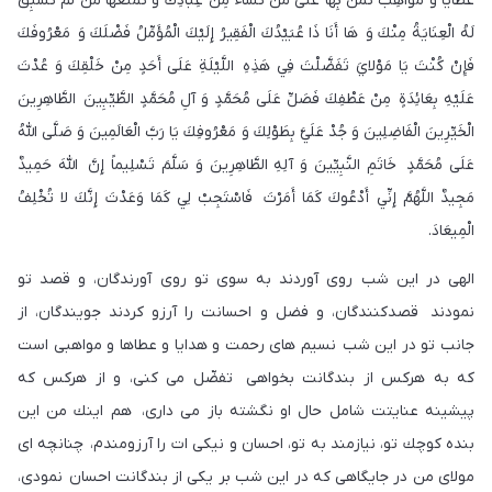
عَطَايَا وَ مَوَاهِبُ تَمُنُّ بِهَا عَلَى مَنْ تَشَاءُ مِنْ عِبَادِكَ وَ تَمْنَعُهَا مَنْ لَمْ تَسْبِقْ
لَهُ الْعِنَايَةُ مِنْكَ وَ هَا أَنَا ذَا عُبَيْدُكَ الْفَقِيرُ إِلَيْكَ الْمُؤَمِّلُ فَضْلَكَ وَ مَعْرُوفَكَ
فَإِنْ كُنْتَ يَا مَوْلايَ تَفَضَّلْتَ فِي هَذِهِ اللَّيْلَةِ عَلَى أَحَدٍ مِنْ خَلْقِكَ وَ عُدْتَ
عَلَيْهِ بِعَائِدَةٍ مِنْ عَطْفِكَ فَصَلِّ عَلَى مُحَمَّدٍ وَ آلِ مُحَمَّدٍ الطَّيِّبِينَ الطَّاهِرِينَ
الْخَيِّرِينَ الْفَاضِلِينَ وَ جُدْ عَلَيَّ بِطَوْلِكَ وَ مَعْرُوفِكَ يَا رَبَّ الْعَالَمِينَ وَ صَلَّى اللَّهُ
عَلَى مُحَمَّدٍ خَاتَمِ النَّبِيِّينَ وَ آلِهِ الطَّاهِرِينَ وَ سَلَّمَ تَسْلِيماً إِنَّ اللَّهَ حَمِيدٌ
مَجِيدٌ اللَّهُمَّ إِنِّي أَدْعُوكَ كَمَا أَمَرْتَ فَاسْتَجِبْ لِي كَمَا وَعَدْتَ إِنَّكَ لا تُخْلِفُ
الْمِيعَادَ.
الهى در اين شب روى آوردند به سوى تو روى آورندگان، و قصد تو
نمودند قصدكنندگان، و فضل و احسانت را آرزو كردند جويندگان، از
جانب تو در اين شب نسيم هاى رحمت و هدايا و عطاها و مواهبى است
كه به هركس از بندگانت بخواهى تفضّل می كنى، و از هركس كه
پيشينه عنايتت شامل حال او نگشته باز مى دارى، هم اينك من اين
بنده كوچك تو، نيازمند به تو، احسان و نيكى ات را آرزومندم، چنانچه اى
مولاى من در جايگاهى كه در اين شب بر يكى از بندگانت احسان نمودى،