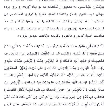
بزرگشان درگذشتى، به تحقيق از گناهانم به تو پناه آوردم، و براى پرده
پوشى عيب هايم به تو پناهنده شدم، خدايا! با كرم و فضلت بر من
ببخش، و به بردبارى و گذشت خطاهايم را بريز، و مرا در اين شب با
كرامت كاملت فرو پوشان، و از اوليايت كه براى طاعتت برگزيدى، و براى
عبادتت اختيار كردی و خالص و برگزيده درگاهت نمودى قرار ده.
اللَّهُمَّ اجْعَلْنِي مِمَّنْ سَعَدَ جَدُّهُ وَ تَوَفَّرَ مِنَ الْخَيْرَاتِ حَظُّهُ وَ اجْعَلْنِي مِمَّنْ
سَلِمَ فَنَعِمَ وَ فَازَ فَغَنِمَ وَ اكْفِنِي شَرَّ مَا أَسْلَفْتُ وَ اعْصِمْنِي مِنَ الازْدِيَادِ فِي
مَعْصِيَتِكَ وَ حَبِّبْ إِلَيَّ طَاعَتَكَ وَ مَا يُقَرِّبُنِي مِنْكَ وَ يُزْلِفُنِي عِنْدَكَ سَيِّدِي
إِلَيْكَ يَلْجَأُ الْهَارِبُ وَ مِنْكَ يَلْتَمِسُ الطَّالِبُ وَ عَلَى كَرَمِكَ يُعَوِّلُ الْمُسْتَقِيلُ
التَّائِبُ أَدَّبْتَ عِبَادَكَ بِالتَّكَرُّمِ وَ أَنْتَ أَكْرَمُ الْأَكْرَمِينَ وَ أَمَرْتَ بِالْعَفْوِ عِبَادَكَ وَ
أَنْتَ الْغَفُورُ الرَّحِيمُ اللَّهُمَّ فَلا تَحْرِمْنِي مَا رَجَوْتُ مِنْ كَرَمِكَ وَ لا تُؤْيِسْنِي مِنْ
سَابِغِ نِعَمِكَ وَ لا تُخَيِّبْنِي مِنْ جَزِيلِ قِسَمِكَ فِي هَذِهِ اللَّيْلَةِ لِأَهْلِ طَاعَتِكَ وَ
اجْعَلْنِي فِي جُنَّةٍ مِنْ شِرَارِ بَرِيَّتِكَ رَبِّ إِنْ لَمْ أَكُنْ مِنْ أَهْلِ ذَلِكَ فَأَنْتَ أَهْلُ
الْكَرَمِ وَ الْعَفْوِ وَ الْمَغْفِرَةِ، خدايا! مرا از كسانى كه كوشش شان قرين