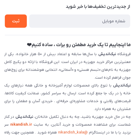
درباره‌ما
فروش‌اقساطی
از جدید‌ترین تخفیف‌ها با‌ خبر شوید
تماس با ما
ثبت نام خرید جهیزیه
ثبت
فروش سازمانی و عمده
ما اینجاییم تا یک خرید مطمئن رو برات ، ساده کنیم❤️
فروشگاه
نیک‌اندیش
با سال‌ها سابقه و اعتماد بیش از ۵۰ هزار خانواده، یکی از
معتبرترین مراکز خرید جهیزیه در ایران است. این فروشگاه با ارائه دو پکیج کامل
جهیزیه به نام‌های «تبسم هستی» و «آسمانی»، انتخابی هوشمندانه برای زوج‌های
جوان فراهم کرده است.
نیک‌اندیش
با تنوع بالای محصولات لوازم آشپزخانه و خانگی همه نیازهای یک
خانه را در یک جا جمع کرده است. ارسال به سراسر کشور، ضمانت کیفیت کالاها،
قیمت‌های رقابتی و خدمات مشاوره‌ای حرفه‌ای ، خریدی آسان و مطمئن را برای
مشتریان به همراه دارد.
چه در حال خرید جهیزیه باشید، چه به دنبال تکمیل خانه‌تان،
نیک‌اندیش
در کنار
شماست. برای مشاهده محصولات و خرید آنلاین، به سایت
nikandish.ir
سر
بزنید یا با ما در اینستاگرام
@nikandish_kala
همراه شوید . همچنین جهت رفاه