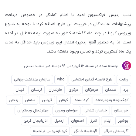
نایب رییس فراکسیون امید با اعلام آمادگی در خصوص دریافت
پیشنهادات نمایندگان در جزییات این طرح، اضافه کرد: با توجه به شیوع
ویروس کرونا در چند ماه گذشته، کشور به صورت نیمه تعطیل در آمده
است، لذا به منظور قطع زنجیره انتقال این ویروس باید حداقل به مدت
یک ماه کمترین تردد و تماس وجود داشته باشد.
نوشته شده در
شنبه، 16 فروردین 99
توسط
میر سعید تدینی
وزارت
طرح فاصله گذاری اجتماعی
who
سازمان بهداشت جهانی
یزد
همدان
هرمزگان
مرکزی
مازندران
لرستان
گیلان
کهگیلویه وبویراحمد
کرمانشاه
کرمان
قزوین
سمنان
زنجان
خوزستان
خراسان شمالی
خراسان رضوی
چهارمحال وبختیاری
بوشهر
ایلام
البرز
اصفهان
اردبیل
آذربایجان غربی
آذربایجان شرقی
قرنطینه خانگی
کروناویروس قرنطینه