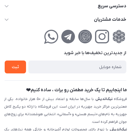
02177111474
دسترسی سریع
info@nikandish.ir
حساب کاربری
خدمات مشتریان
تهران ، تهرانپارس ، شهرک حکیمیه ، خیابان گلریز ، خیابان گلچین ،
مجله فروشگاه
راهنمای‌خرید‌آنلاین
کوچه گلریز 4 غربی ، پلاک 13
لیست محصولات
حریم خصوصی
درباره‌ما
فروش‌اقساطی
از جدید‌ترین تخفیف‌ها با‌ خبر شوید
تماس با ما
ثبت نام خرید جهیزیه
ثبت
فروش سازمانی و عمده
ما اینجاییم تا یک خرید مطمئن رو برات ، ساده کنیم❤️
فروشگاه
نیک‌اندیش
با سال‌ها سابقه و اعتماد بیش از ۵۰ هزار خانواده، یکی از
معتبرترین مراکز خرید جهیزیه در ایران است. این فروشگاه با ارائه دو پکیج کامل
جهیزیه به نام‌های «تبسم هستی» و «آسمانی»، انتخابی هوشمندانه برای زوج‌های
جوان فراهم کرده است.
نیک‌اندیش
با تنوع بالای محصولات لوازم آشپزخانه و خانگی همه نیازهای یک