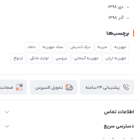
دی 1398
آذر 1398
برچسب‌ها
جهیزیه
خیریه
نیک اندیش
ستاد جهیزیه
داماد
جهیزیه ارزان
جهیزیه آسمانی
عروسی
لوازم خانگی
ازدواج
پشتیبانی ۲۴ ساعته
ضمانت ب
تحویل اکسپرس
اطلاعات تماس
02177111474
دسترسی سریع
info@nikandish.ir
حساب کاربری