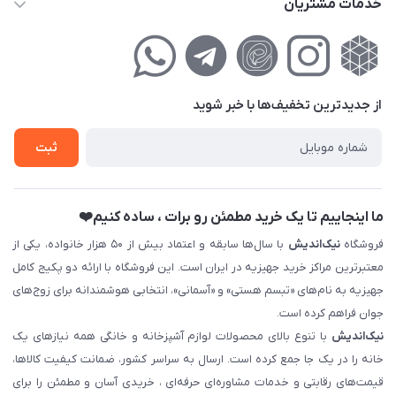
خدمات مشتریان
تهران ، تهرانپارس ، شهرک حکیمیه ، خیابان گلریز ، خیابان گلچین ،
مجله فروشگاه
راهنمای‌خرید‌آنلاین
کوچه گلریز 4 غربی ، پلاک 13
لیست محصولات
حریم خصوصی
درباره‌ما
فروش‌اقساطی
از جدید‌ترین تخفیف‌ها با‌ خبر شوید
تماس با ما
ثبت نام خرید جهیزیه
ثبت
فروش سازمانی و عمده
ما اینجاییم تا یک خرید مطمئن رو برات ، ساده کنیم❤️
فروشگاه
نیک‌اندیش
با سال‌ها سابقه و اعتماد بیش از ۵۰ هزار خانواده، یکی از
معتبرترین مراکز خرید جهیزیه در ایران است. این فروشگاه با ارائه دو پکیج کامل
جهیزیه به نام‌های «تبسم هستی» و «آسمانی»، انتخابی هوشمندانه برای زوج‌های
جوان فراهم کرده است.
نیک‌اندیش
با تنوع بالای محصولات لوازم آشپزخانه و خانگی همه نیازهای یک
خانه را در یک جا جمع کرده است. ارسال به سراسر کشور، ضمانت کیفیت کالاها،
قیمت‌های رقابتی و خدمات مشاوره‌ای حرفه‌ای ، خریدی آسان و مطمئن را برای