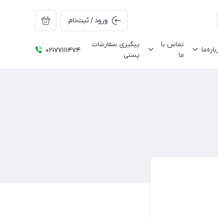
ورود / ثبت‌نام
تماس با
پیگیری سفارشات
باره‌ما
02177111474
ما
پستی