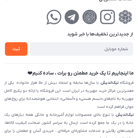
تهران ، تهرانپارس ، شهرک حکیمیه ، خیابان گلریز ، خیابان گلچین ،
جله فروشگاه
اهنمای‌خرید‌آنلاین
کوچه گلریز 4 غربی ، پلاک 13
یست محصولات
ریم خصوصی
رباره‌ما
روش‌اقساطی
ز جدید‌ترین تخفیف‌ها با‌ خبر شوید
ماس با ما
بت نام خرید جهیزیه
ثبت
روش سازمانی و عمده
ا اینجاییم تا یک خرید مطمئن رو برات ، ساده کنیم❤️
روشگاه
نیک‌اندیش
با سال‌ها سابقه و اعتماد بیش از ۵۰ هزار خانواده، یکی از
عتبرترین مراکز خرید جهیزیه در ایران است. این فروشگاه با ارائه دو پکیج کامل
هیزیه به نام‌های «تبسم هستی» و «آسمانی»، انتخابی هوشمندانه برای زوج‌های
وان فراهم کرده است.
یک‌اندیش
با تنوع بالای محصولات لوازم آشپزخانه و خانگی همه نیازهای یک
انه را در یک جا جمع کرده است. ارسال به سراسر کشور، ضمانت کیفیت کالاها،
یمت‌های رقابتی و خدمات مشاوره‌ای حرفه‌ای ، خریدی آسان و مطمئن را برای