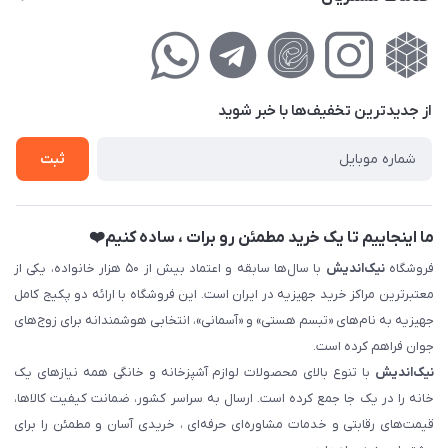
تهران ، تهرانپارس ، شهرک حکیمیه ، خیابان گلریز ، خیابان گلچین ،
جله فروشگاه
اهنمای‌خرید‌آنلاین
کوچه گلریز 4 غربی ، پلاک 13
یست محصولات
ریم خصوصی
رباره‌ما
روش‌اقساطی
ز جدید‌ترین تخفیف‌ها با‌ خبر شوید
ماس با ما
بت نام خرید جهیزیه
ثبت
روش سازمانی و عمده
ا اینجاییم تا یک خرید مطمئن رو برات ، ساده کنیم❤️
روشگاه
نیک‌اندیش
با سال‌ها سابقه و اعتماد بیش از ۵۰ هزار خانواده، یکی از
عتبرترین مراکز خرید جهیزیه در ایران است. این فروشگاه با ارائه دو پکیج کامل
هیزیه به نام‌های «تبسم هستی» و «آسمانی»، انتخابی هوشمندانه برای زوج‌های
وان فراهم کرده است.
یک‌اندیش
با تنوع بالای محصولات لوازم آشپزخانه و خانگی همه نیازهای یک
انه را در یک جا جمع کرده است. ارسال به سراسر کشور، ضمانت کیفیت کالاها،
یمت‌های رقابتی و خدمات مشاوره‌ای حرفه‌ای ، خریدی آسان و مطمئن را برای