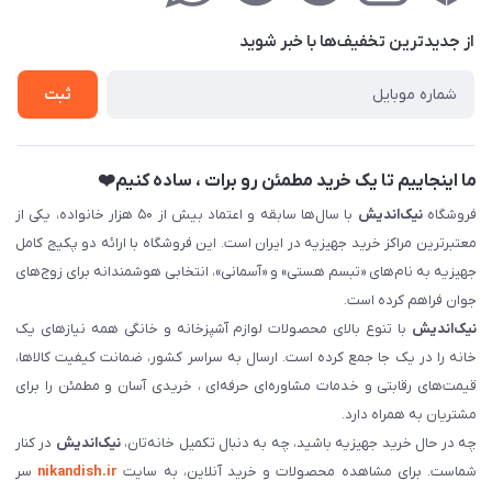
درباره‌ما
فروش‌اقساطی
از جدید‌ترین تخفیف‌ها با‌ خبر شوید
تماس با ما
ثبت نام خرید جهیزیه
ثبت
فروش سازمانی و عمده
ما اینجاییم تا یک خرید مطمئن رو برات ، ساده کنیم❤️
فروشگاه
نیک‌اندیش
با سال‌ها سابقه و اعتماد بیش از ۵۰ هزار خانواده، یکی از
معتبرترین مراکز خرید جهیزیه در ایران است. این فروشگاه با ارائه دو پکیج کامل
جهیزیه به نام‌های «تبسم هستی» و «آسمانی»، انتخابی هوشمندانه برای زوج‌های
جوان فراهم کرده است.
نیک‌اندیش
با تنوع بالای محصولات لوازم آشپزخانه و خانگی همه نیازهای یک
خانه را در یک جا جمع کرده است. ارسال به سراسر کشور، ضمانت کیفیت کالاها،
قیمت‌های رقابتی و خدمات مشاوره‌ای حرفه‌ای ، خریدی آسان و مطمئن را برای
مشتریان به همراه دارد.
چه در حال خرید جهیزیه باشید، چه به دنبال تکمیل خانه‌تان،
نیک‌اندیش
در کنار
شماست. برای مشاهده محصولات و خرید آنلاین، به سایت
nikandish.ir
سر