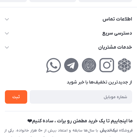
اطلاعات تماس
02177111474
دسترسی سریع
info@nikandish.ir
حساب کاربری
خدمات مشتریان
تهران ، تهرانپارس ، شهرک حکیمیه ، خیابان گلریز ، خیابان گلچین ،
مجله فروشگاه
راهنمای‌خرید‌آنلاین
کوچه گلریز 4 غربی ، پلاک 13
لیست محصولات
حریم خصوصی
درباره‌ما
فروش‌اقساطی
از جدید‌ترین تخفیف‌ها با‌ خبر شوید
تماس با ما
ثبت نام خرید جهیزیه
ثبت
فروش سازمانی و عمده
ما اینجاییم تا یک خرید مطمئن رو برات ، ساده کنیم❤️
فروشگاه
نیک‌اندیش
با سال‌ها سابقه و اعتماد بیش از ۵۰ هزار خانواده، یکی از