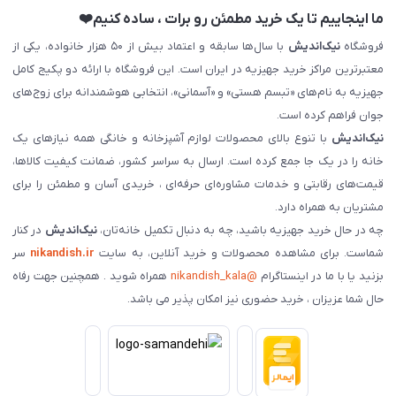
ما اینجاییم تا یک خرید مطمئن رو برات ، ساده کنیم❤️
فروشگاه
نیک‌اندیش
با سال‌ها سابقه و اعتماد بیش از ۵۰ هزار خانواده، یکی از
معتبرترین مراکز خرید جهیزیه در ایران است. این فروشگاه با ارائه دو پکیج کامل
جهیزیه به نام‌های «تبسم هستی» و «آسمانی»، انتخابی هوشمندانه برای زوج‌های
جوان فراهم کرده است.
نیک‌اندیش
با تنوع بالای محصولات لوازم آشپزخانه و خانگی همه نیازهای یک
خانه را در یک جا جمع کرده است. ارسال به سراسر کشور، ضمانت کیفیت کالاها،
قیمت‌های رقابتی و خدمات مشاوره‌ای حرفه‌ای ، خریدی آسان و مطمئن را برای
مشتریان به همراه دارد.
چه در حال خرید جهیزیه باشید، چه به دنبال تکمیل خانه‌تان،
نیک‌اندیش
در کنار
شماست. برای مشاهده محصولات و خرید آنلاین، به سایت
nikandish.ir
سر
بزنید یا با ما در اینستاگرام
@nikandish_kala
همراه شوید . همچنین جهت رفاه
حال شما عزیزان ، خرید حضوری نیز امکان پذیر می باشد.