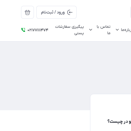
ورود / ثبت‌نام
تماس با
پیگیری سفارشات
باره‌ما
02177111474
ما
پستی
یو در چیست؟