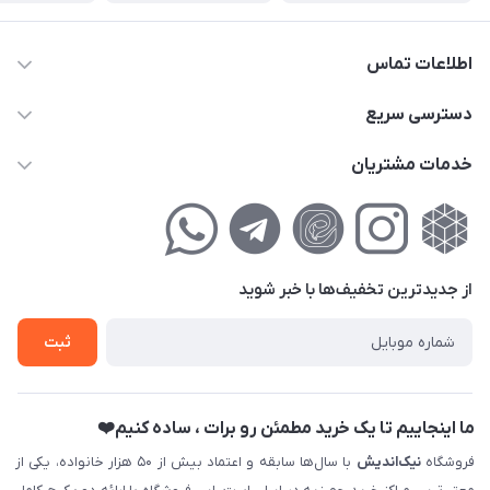
اطلاعات تماس
02177111474
دسترسی سریع
info@nikandish.ir
حساب کاربری
خدمات مشتریان
تهران ، تهرانپارس ، شهرک حکیمیه ، خیابان گلریز ، خیابان گلچین ،
مجله فروشگاه
راهنمای‌خرید‌آنلاین
کوچه گلریز 4 غربی ، پلاک 13
لیست محصولات
حریم خصوصی
درباره‌ما
فروش‌اقساطی
از جدید‌ترین تخفیف‌ها با‌ خبر شوید
تماس با ما
ثبت نام خرید جهیزیه
ثبت
فروش سازمانی و عمده
ما اینجاییم تا یک خرید مطمئن رو برات ، ساده کنیم❤️
فروشگاه
نیک‌اندیش
با سال‌ها سابقه و اعتماد بیش از ۵۰ هزار خانواده، یکی از