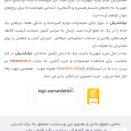
معتبرترین مراکز خرید جهیزیه در ایران است. این فروشگاه با ارائه دو پکیج کامل
جهیزیه به نام‌های «تبسم هستی» و «آسمانی»، انتخابی هوشمندانه برای زوج‌های
جوان فراهم کرده است.
نیک‌اندیش
با تنوع بالای محصولات لوازم آشپزخانه و خانگی همه نیازهای یک
خانه را در یک جا جمع کرده است. ارسال به سراسر کشور، ضمانت کیفیت کالاها،
قیمت‌های رقابتی و خدمات مشاوره‌ای حرفه‌ای ، خریدی آسان و مطمئن را برای
مشتریان به همراه دارد.
چه در حال خرید جهیزیه باشید، چه به دنبال تکمیل خانه‌تان،
نیک‌اندیش
در کنار
شماست. برای مشاهده محصولات و خرید آنلاین، به سایت
nikandish.ir
سر
بزنید یا با ما در اینستاگرام
@nikandish_kala
همراه شوید . همچنین جهت رفاه
حال شما عزیزان ، خرید حضوری نیز امکان پذیر می باشد.
تمامی حقوق مادی و معنوی این وب‌سایت متعلق به نیک اندیش
می‌باشد و هر گونه کپی برداری پیگرد قانونی دارد.