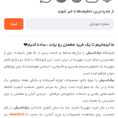
حریم خصوصی
درباره‌ما
فروش‌اقساطی
از جدید‌ترین تخفیف‌ها با‌ خبر شوید
تماس با ما
ثبت نام خرید جهیزیه
ثبت
فروش سازمانی و عمده
ما اینجاییم تا یک خرید مطمئن رو برات ، ساده کنیم❤️
فروشگاه
نیک‌اندیش
با سال‌ها سابقه و اعتماد بیش از ۵۰ هزار خانواده، یکی از
معتبرترین مراکز خرید جهیزیه در ایران است. این فروشگاه با ارائه دو پکیج کامل
جهیزیه به نام‌های «تبسم هستی» و «آسمانی»، انتخابی هوشمندانه برای زوج‌های
جوان فراهم کرده است.
نیک‌اندیش
با تنوع بالای محصولات لوازم آشپزخانه و خانگی همه نیازهای یک
خانه را در یک جا جمع کرده است. ارسال به سراسر کشور، ضمانت کیفیت کالاها،
قیمت‌های رقابتی و خدمات مشاوره‌ای حرفه‌ای ، خریدی آسان و مطمئن را برای
مشتریان به همراه دارد.
چه در حال خرید جهیزیه باشید، چه به دنبال تکمیل خانه‌تان،
نیک‌اندیش
در کنار
شماست. برای مشاهده محصولات و خرید آنلاین، به سایت
nikandish.ir
سر