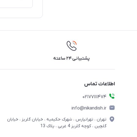
پشتیبانی ۲۴ ساعته
اطلاعات تماس
02177111474
info@nikandish.ir
تهران ، تهرانپارس ، شهرک حکیمیه ، خیابان گلریز ، خیابان
گلچین ، کوچه گلریز 4 غربی ، پلاک 13