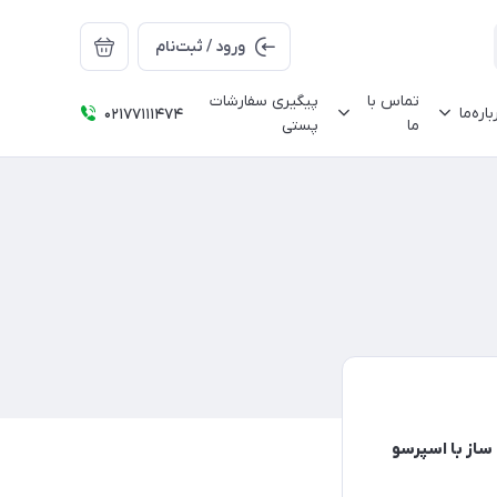
ورود / ثبت‌نام
تماس با
پیگیری سفارشات
باره‌ما
02177111474
ما
پستی
ساز با اسپرسو