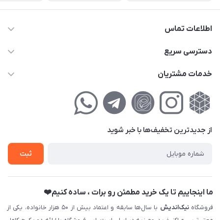
اطلاعات تماس
02177111474
دسترسی سریع
info@nikandish.ir
حساب کاربری
خدمات مشتریان
تهران ، تهرانپارس ، شهرک حکیمیه ، خیابان گلریز ، خیابان گلچین ،
مجله فروشگاه
راهنمای‌خرید‌آنلاین
کوچه گلریز 4 غربی ، پلاک 13
لیست محصولات
حریم خصوصی
درباره‌ما
فروش‌اقساطی
از جدید‌ترین تخفیف‌ها با‌ خبر شوید
تماس با ما
ثبت نام خرید جهیزیه
ثبت
فروش سازمانی و عمده
ما اینجاییم تا یک خرید مطمئن رو برات ، ساده کنیم❤️
فروشگاه
نیک‌اندیش
با سال‌ها سابقه و اعتماد بیش از ۵۰ هزار خانواده، یکی از