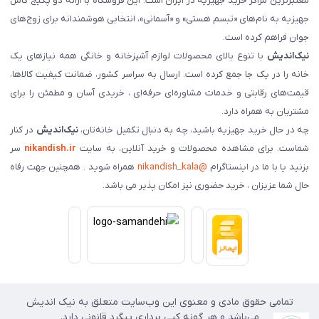
معتبرترین مراکز خرید جهیزیه در ایران است. این فروشگاه با ارائه دو پکیج کامل
جهیزیه به نام‌های «تبسم هستی» و «آسمانی»، انتخابی هوشمندانه برای زوج‌های
جوان فراهم کرده است.
نیک‌اندیش
با تنوع بالای محصولات لوازم آشپزخانه و خانگی همه نیازهای یک
خانه را در یک جا جمع کرده است. ارسال به سراسر کشور، ضمانت کیفیت کالاها،
قیمت‌های رقابتی و خدمات مشاوره‌ای حرفه‌ای ، خریدی آسان و مطمئن را برای
مشتریان به همراه دارد.
چه در حال خرید جهیزیه باشید، چه به دنبال تکمیل خانه‌تان،
نیک‌اندیش
در کنار
شماست. برای مشاهده محصولات و خرید آنلاین، به سایت
nikandish.ir
سر
بزنید یا با ما در اینستاگرام
@nikandish_kala
همراه شوید . همچنین جهت رفاه
حال شما عزیزان ، خرید حضوری نیز امکان پذیر می باشد.
تمامی حقوق مادی و معنوی این وب‌سایت متعلق به نیک اندیش
می‌باشد و هر گونه کپی برداری پیگرد قانونی دارد.