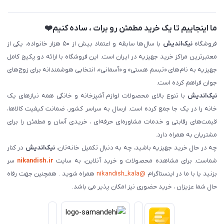
ما اینجاییم تا یک خرید مطمئن رو برات ، ساده کنیم❤️
فروشگاه
نیک‌اندیش
با سال‌ها سابقه و اعتماد بیش از ۵۰ هزار خانواده، یکی از
معتبرترین مراکز خرید جهیزیه در ایران است. این فروشگاه با ارائه دو پکیج کامل
جهیزیه به نام‌های «تبسم هستی» و «آسمانی»، انتخابی هوشمندانه برای زوج‌های
جوان فراهم کرده است.
نیک‌اندیش
با تنوع بالای محصولات لوازم آشپزخانه و خانگی همه نیازهای یک
خانه را در یک جا جمع کرده است. ارسال به سراسر کشور، ضمانت کیفیت کالاها،
قیمت‌های رقابتی و خدمات مشاوره‌ای حرفه‌ای ، خریدی آسان و مطمئن را برای
مشتریان به همراه دارد.
چه در حال خرید جهیزیه باشید، چه به دنبال تکمیل خانه‌تان،
نیک‌اندیش
در کنار
شماست. برای مشاهده محصولات و خرید آنلاین، به سایت
nikandish.ir
سر
بزنید یا با ما در اینستاگرام
@nikandish_kala
همراه شوید . همچنین جهت رفاه
حال شما عزیزان ، خرید حضوری نیز امکان پذیر می باشد.