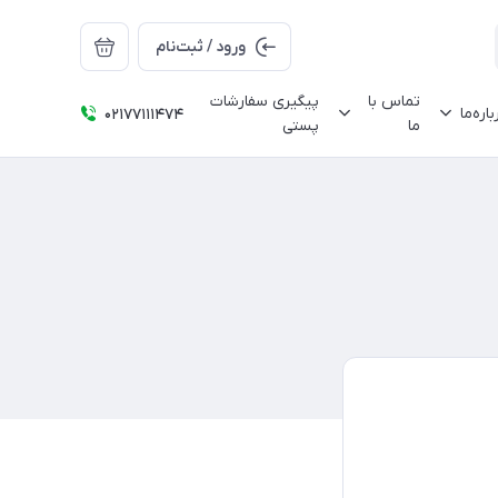
ورود / ثبت‌نام
تماس با
پیگیری سفارشات
باره‌ما
02177111474
ما
پستی