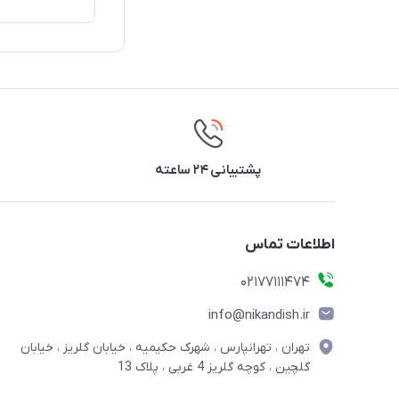
پشتیبانی ۲۴ ساعته
اطلاعات تماس
02177111474
info@nikandish.ir
تهران ، تهرانپارس ، شهرک حکیمیه ، خیابان گلریز ، خیابان
گلچین ، کوچه گلریز 4 غربی ، پلاک 13