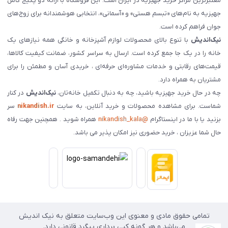
معتبرترین مراکز خرید جهیزیه در ایران است. این فروشگاه با ارائه دو پکیج کامل
جهیزیه به نام‌های «تبسم هستی» و «آسمانی»، انتخابی هوشمندانه برای زوج‌های
جوان فراهم کرده است.
نیک‌اندیش
با تنوع بالای محصولات لوازم آشپزخانه و خانگی همه نیازهای یک
خانه را در یک جا جمع کرده است. ارسال به سراسر کشور، ضمانت کیفیت کالاها،
قیمت‌های رقابتی و خدمات مشاوره‌ای حرفه‌ای ، خریدی آسان و مطمئن را برای
مشتریان به همراه دارد.
چه در حال خرید جهیزیه باشید، چه به دنبال تکمیل خانه‌تان،
نیک‌اندیش
در کنار
شماست. برای مشاهده محصولات و خرید آنلاین، به سایت
nikandish.ir
سر
بزنید یا با ما در اینستاگرام
@nikandish_kala
همراه شوید . همچنین جهت رفاه
حال شما عزیزان ، خرید حضوری نیز امکان پذیر می باشد.
تمامی حقوق مادی و معنوی این وب‌سایت متعلق به نیک اندیش
می‌باشد و هر گونه کپی برداری پیگرد قانونی دارد.