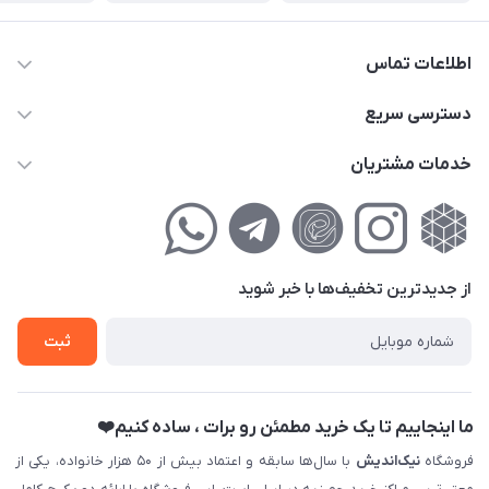
اطلاعات تماس
02177111474
دسترسی سریع
info@nikandish.ir
حساب کاربری
خدمات مشتریان
تهران ، تهرانپارس ، شهرک حکیمیه ، خیابان گلریز ، خیابان گلچین ،
مجله فروشگاه
راهنمای‌خرید‌آنلاین
کوچه گلریز 4 غربی ، پلاک 13
لیست محصولات
حریم خصوصی
درباره‌ما
فروش‌اقساطی
از جدید‌ترین تخفیف‌ها با‌ خبر شوید
تماس با ما
ثبت نام خرید جهیزیه
ثبت
فروش سازمانی و عمده
ما اینجاییم تا یک خرید مطمئن رو برات ، ساده کنیم❤️
فروشگاه
نیک‌اندیش
با سال‌ها سابقه و اعتماد بیش از ۵۰ هزار خانواده، یکی از