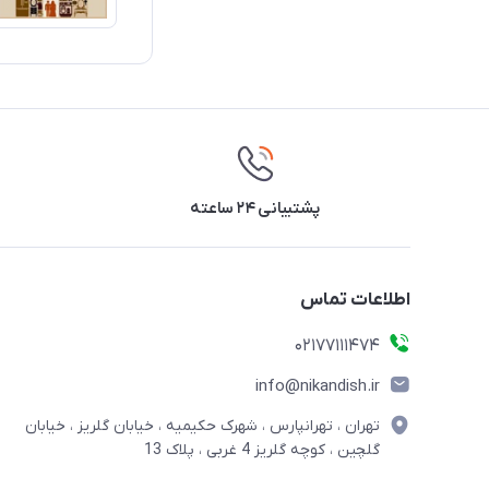
پشتیبانی ۲۴ ساعته
اطلاعات تماس
02177111474
info@nikandish.ir
تهران ، تهرانپارس ، شهرک حکیمیه ، خیابان گلریز ، خیابان
گلچین ، کوچه گلریز 4 غربی ، پلاک 13