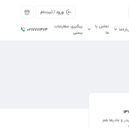
ورود / ثبت‌نام
تماس با
پیگیری سفارشات
باره‌ما
02177111474
ما
پستی
پدر و مادرها هم