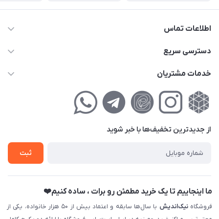
اطلاعات تماس
02177111474
دسترسی سریع
info@nikandish.ir
حساب کاربری
خدمات مشتریان
تهران ، تهرانپارس ، شهرک حکیمیه ، خیابان گلریز ، خیابان گلچین ،
مجله فروشگاه
راهنمای‌خرید‌آنلاین
کوچه گلریز 4 غربی ، پلاک 13
لیست محصولات
حریم خصوصی
درباره‌ما
فروش‌اقساطی
از جدید‌ترین تخفیف‌ها با‌ خبر شوید
تماس با ما
ثبت نام خرید جهیزیه
ثبت
فروش سازمانی و عمده
ما اینجاییم تا یک خرید مطمئن رو برات ، ساده کنیم❤️
فروشگاه
نیک‌اندیش
با سال‌ها سابقه و اعتماد بیش از ۵۰ هزار خانواده، یکی از