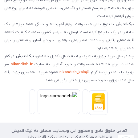
معتبرترین مراکز خرید جهیزیه در ایران است. این فروشگاه با ارائه دو پکیج کامل
جهیزیه به نام‌های «تبسم هستی» و «آسمانی»، انتخابی هوشمندانه برای زوج‌های
جوان فراهم کرده است.
نیک‌اندیش
با تنوع بالای محصولات لوازم آشپزخانه و خانگی همه نیازهای یک
خانه را در یک جا جمع کرده است. ارسال به سراسر کشور، ضمانت کیفیت کالاها،
قیمت‌های رقابتی و خدمات مشاوره‌ای حرفه‌ای ، خریدی آسان و مطمئن را برای
مشتریان به همراه دارد.
چه در حال خرید جهیزیه باشید، چه به دنبال تکمیل خانه‌تان،
نیک‌اندیش
در کنار
شماست. برای مشاهده محصولات و خرید آنلاین، به سایت
nikandish.ir
سر
بزنید یا با ما در اینستاگرام
@nikandish_kala
همراه شوید . همچنین جهت رفاه
حال شما عزیزان ، خرید حضوری نیز امکان پذیر می باشد.
تمامی حقوق مادی و معنوی این وب‌سایت متعلق به نیک اندیش
می‌باشد و هر گونه کپی برداری پیگرد قانونی دارد.