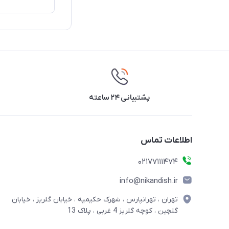
پشتیبانی ۲۴ ساعته
اطلاعات تماس
02177111474
info@nikandish.ir
تهران ، تهرانپارس ، شهرک حکیمیه ، خیابان گلریز ، خیابان
گلچین ، کوچه گلریز 4 غربی ، پلاک 13