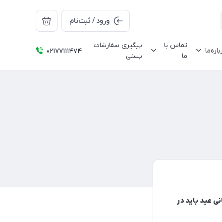
ورود / ثبت‌نام
تماس با
پیگیری سفارشات
باره‌ما
02177111474
ما
پستی
ی عید باید در