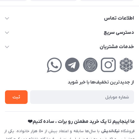
اطلاعات تماس
02177111474
دسترسی سریع
info@nikandish.ir
حساب کاربری
خدمات مشتریان
تهران ، تهرانپارس ، شهرک حکیمیه ، خیابان گلریز ، خیابان گلچین ،
مجله فروشگاه
راهنمای‌خرید‌آنلاین
کوچه گلریز 4 غربی ، پلاک 13
لیست محصولات
حریم خصوصی
درباره‌ما
فروش‌اقساطی
از جدید‌ترین تخفیف‌ها با‌ خبر شوید
تماس با ما
ثبت نام خرید جهیزیه
ثبت
فروش سازمانی و عمده
ما اینجاییم تا یک خرید مطمئن رو برات ، ساده کنیم❤️
فروشگاه
نیک‌اندیش
با سال‌ها سابقه و اعتماد بیش از ۵۰ هزار خانواده، یکی از