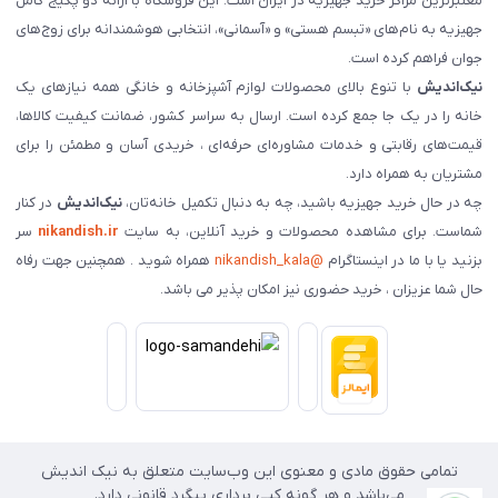
معتبرترین مراکز خرید جهیزیه در ایران است. این فروشگاه با ارائه دو پکیج کامل
جهیزیه به نام‌های «تبسم هستی» و «آسمانی»، انتخابی هوشمندانه برای زوج‌های
جوان فراهم کرده است.
نیک‌اندیش
با تنوع بالای محصولات لوازم آشپزخانه و خانگی همه نیازهای یک
خانه را در یک جا جمع کرده است. ارسال به سراسر کشور، ضمانت کیفیت کالاها،
قیمت‌های رقابتی و خدمات مشاوره‌ای حرفه‌ای ، خریدی آسان و مطمئن را برای
مشتریان به همراه دارد.
چه در حال خرید جهیزیه باشید، چه به دنبال تکمیل خانه‌تان،
نیک‌اندیش
در کنار
شماست. برای مشاهده محصولات و خرید آنلاین، به سایت
nikandish.ir
سر
بزنید یا با ما در اینستاگرام
@nikandish_kala
همراه شوید . همچنین جهت رفاه
حال شما عزیزان ، خرید حضوری نیز امکان پذیر می باشد.
تمامی حقوق مادی و معنوی این وب‌سایت متعلق به نیک اندیش
می‌باشد و هر گونه کپی برداری پیگرد قانونی دارد.