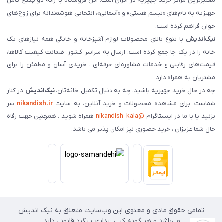
معتبرترین مراکز خرید جهیزیه در ایران است. این فروشگاه با ارائه دو پکیج کامل
جهیزیه به نام‌های «تبسم هستی» و «آسمانی»، انتخابی هوشمندانه برای زوج‌های
جوان فراهم کرده است.
نیک‌اندیش
با تنوع بالای محصولات لوازم آشپزخانه و خانگی همه نیازهای یک
خانه را در یک جا جمع کرده است. ارسال به سراسر کشور، ضمانت کیفیت کالاها،
قیمت‌های رقابتی و خدمات مشاوره‌ای حرفه‌ای ، خریدی آسان و مطمئن را برای
مشتریان به همراه دارد.
چه در حال خرید جهیزیه باشید، چه به دنبال تکمیل خانه‌تان،
نیک‌اندیش
در کنار
شماست. برای مشاهده محصولات و خرید آنلاین، به سایت
nikandish.ir
سر
بزنید یا با ما در اینستاگرام
@nikandish_kala
همراه شوید . همچنین جهت رفاه
حال شما عزیزان ، خرید حضوری نیز امکان پذیر می باشد.
تمامی حقوق مادی و معنوی این وب‌سایت متعلق به نیک اندیش
می‌باشد و هر گونه کپی برداری پیگرد قانونی دارد.