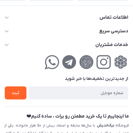
اطلاعات تماس
02177111474
دسترسی سریع
info@nikandish.ir
حساب کاربری
خدمات مشتریان
تهران ، تهرانپارس ، شهرک حکیمیه ، خیابان گلریز ، خیابان گلچین ،
مجله فروشگاه
راهنمای‌خرید‌آنلاین
کوچه گلریز 4 غربی ، پلاک 13
لیست محصولات
حریم خصوصی
درباره‌ما
فروش‌اقساطی
از جدید‌ترین تخفیف‌ها با‌ خبر شوید
تماس با ما
ثبت نام خرید جهیزیه
ثبت
فروش سازمانی و عمده
ما اینجاییم تا یک خرید مطمئن رو برات ، ساده کنیم❤️
فروشگاه
نیک‌اندیش
با سال‌ها سابقه و اعتماد بیش از ۵۰ هزار خانواده، یکی از