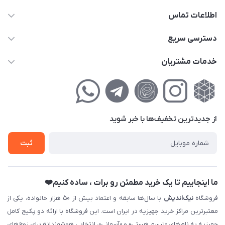
اطلاعات تماس
02177111474
دسترسی سریع
info@nikandish.ir
حساب کاربری
خدمات مشتریان
تهران ، تهرانپارس ، شهرک حکیمیه ، خیابان گلریز ، خیابان گلچین ،
مجله فروشگاه
راهنمای‌خرید‌آنلاین
کوچه گلریز 4 غربی ، پلاک 13
لیست محصولات
حریم خصوصی
درباره‌ما
فروش‌اقساطی
از جدید‌ترین تخفیف‌ها با‌ خبر شوید
تماس با ما
ثبت نام خرید جهیزیه
ثبت
فروش سازمانی و عمده
ما اینجاییم تا یک خرید مطمئن رو برات ، ساده کنیم❤️
فروشگاه
نیک‌اندیش
با سال‌ها سابقه و اعتماد بیش از ۵۰ هزار خانواده، یکی از
معتبرترین مراکز خرید جهیزیه در ایران است. این فروشگاه با ارائه دو پکیج کامل
جهیزیه به نام‌های «تبسم هستی» و «آسمانی»، انتخابی هوشمندانه برای زوج‌های