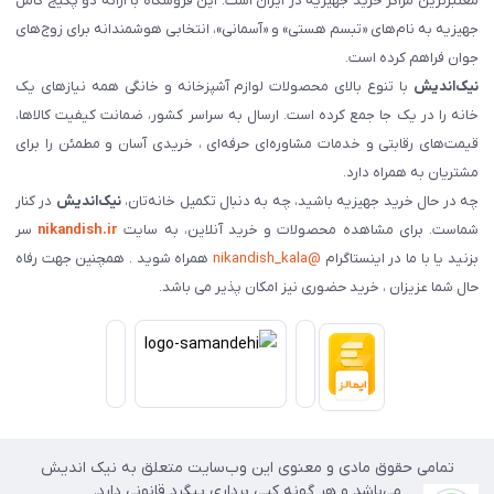
معتبرترین مراکز خرید جهیزیه در ایران است. این فروشگاه با ارائه دو پکیج کامل
جهیزیه به نام‌های «تبسم هستی» و «آسمانی»، انتخابی هوشمندانه برای زوج‌های
جوان فراهم کرده است.
نیک‌اندیش
با تنوع بالای محصولات لوازم آشپزخانه و خانگی همه نیازهای یک
خانه را در یک جا جمع کرده است. ارسال به سراسر کشور، ضمانت کیفیت کالاها،
قیمت‌های رقابتی و خدمات مشاوره‌ای حرفه‌ای ، خریدی آسان و مطمئن را برای
مشتریان به همراه دارد.
چه در حال خرید جهیزیه باشید، چه به دنبال تکمیل خانه‌تان،
نیک‌اندیش
در کنار
شماست. برای مشاهده محصولات و خرید آنلاین، به سایت
nikandish.ir
سر
بزنید یا با ما در اینستاگرام
@nikandish_kala
همراه شوید . همچنین جهت رفاه
حال شما عزیزان ، خرید حضوری نیز امکان پذیر می باشد.
تمامی حقوق مادی و معنوی این وب‌سایت متعلق به نیک اندیش
می‌باشد و هر گونه کپی برداری پیگرد قانونی دارد.