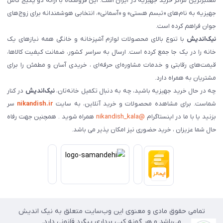
معتبرترین مراکز خرید جهیزیه در ایران است. این فروشگاه با ارائه دو پکیج کامل
جهیزیه به نام‌های «تبسم هستی» و «آسمانی»، انتخابی هوشمندانه برای زوج‌های
جوان فراهم کرده است.
نیک‌اندیش
با تنوع بالای محصولات لوازم آشپزخانه و خانگی همه نیازهای یک
خانه را در یک جا جمع کرده است. ارسال به سراسر کشور، ضمانت کیفیت کالاها،
قیمت‌های رقابتی و خدمات مشاوره‌ای حرفه‌ای ، خریدی آسان و مطمئن را برای
مشتریان به همراه دارد.
چه در حال خرید جهیزیه باشید، چه به دنبال تکمیل خانه‌تان،
نیک‌اندیش
در کنار
شماست. برای مشاهده محصولات و خرید آنلاین، به سایت
nikandish.ir
سر
بزنید یا با ما در اینستاگرام
@nikandish_kala
همراه شوید . همچنین جهت رفاه
حال شما عزیزان ، خرید حضوری نیز امکان پذیر می باشد.
تمامی حقوق مادی و معنوی این وب‌سایت متعلق به نیک اندیش
می‌باشد و هر گونه کپی برداری پیگرد قانونی دارد.