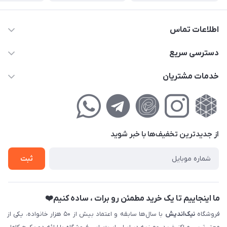
اطلاعات تماس
02177111474
دسترسی سریع
info@nikandish.ir
حساب کاربری
خدمات مشتریان
تهران ، تهرانپارس ، شهرک حکیمیه ، خیابان گلریز ، خیابان گلچین ،
مجله فروشگاه
راهنمای‌خرید‌آنلاین
کوچه گلریز 4 غربی ، پلاک 13
لیست محصولات
حریم خصوصی
درباره‌ما
فروش‌اقساطی
از جدید‌ترین تخفیف‌ها با‌ خبر شوید
تماس با ما
ثبت نام خرید جهیزیه
ثبت
فروش سازمانی و عمده
ما اینجاییم تا یک خرید مطمئن رو برات ، ساده کنیم❤️
فروشگاه
نیک‌اندیش
با سال‌ها سابقه و اعتماد بیش از ۵۰ هزار خانواده، یکی از