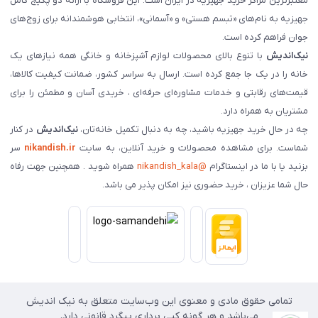
معتبرترین مراکز خرید جهیزیه در ایران است. این فروشگاه با ارائه دو پکیج کامل
جهیزیه به نام‌های «تبسم هستی» و «آسمانی»، انتخابی هوشمندانه برای زوج‌های
جوان فراهم کرده است.
نیک‌اندیش
با تنوع بالای محصولات لوازم آشپزخانه و خانگی همه نیازهای یک
خانه را در یک جا جمع کرده است. ارسال به سراسر کشور، ضمانت کیفیت کالاها،
قیمت‌های رقابتی و خدمات مشاوره‌ای حرفه‌ای ، خریدی آسان و مطمئن را برای
مشتریان به همراه دارد.
چه در حال خرید جهیزیه باشید، چه به دنبال تکمیل خانه‌تان،
نیک‌اندیش
در کنار
شماست. برای مشاهده محصولات و خرید آنلاین، به سایت
nikandish.ir
سر
بزنید یا با ما در اینستاگرام
@nikandish_kala
همراه شوید . همچنین جهت رفاه
حال شما عزیزان ، خرید حضوری نیز امکان پذیر می باشد.
تمامی حقوق مادی و معنوی این وب‌سایت متعلق به نیک اندیش
می‌باشد و هر گونه کپی برداری پیگرد قانونی دارد.