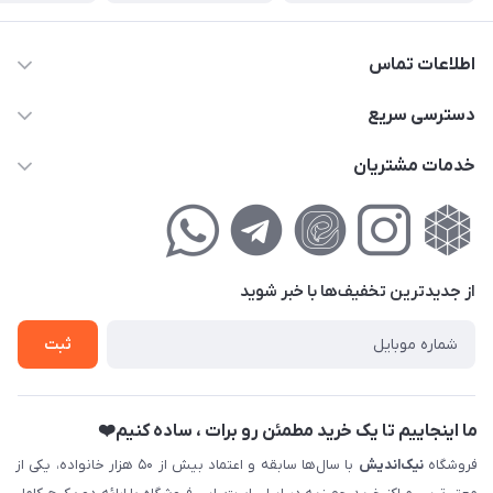
اطلاعات تماس
02177111474
دسترسی سریع
info@nikandish.ir
حساب کاربری
خدمات مشتریان
تهران ، تهرانپارس ، شهرک حکیمیه ، خیابان گلریز ، خیابان گلچین ،
مجله فروشگاه
راهنمای‌خرید‌آنلاین
کوچه گلریز 4 غربی ، پلاک 13
لیست محصولات
حریم خصوصی
درباره‌ما
فروش‌اقساطی
از جدید‌ترین تخفیف‌ها با‌ خبر شوید
تماس با ما
ثبت نام خرید جهیزیه
ثبت
فروش سازمانی و عمده
ما اینجاییم تا یک خرید مطمئن رو برات ، ساده کنیم❤️
فروشگاه
نیک‌اندیش
با سال‌ها سابقه و اعتماد بیش از ۵۰ هزار خانواده، یکی از