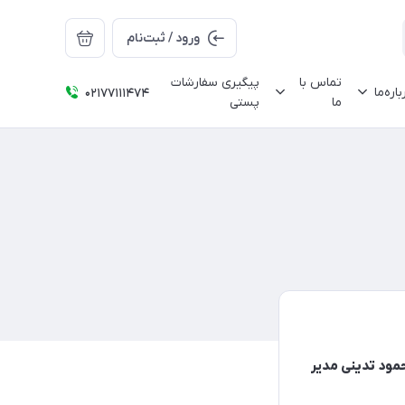
ورود / ثبت‌نام
تماس با
پیگیری سفارشات
باره‌ما
02177111474
ما
پستی
ود تدینی مدیر