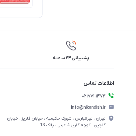
پشتیبانی ۲۴ ساعته
اطلاعات تماس
02177111474
info@nikandish.ir
تهران ، تهرانپارس ، شهرک حکیمیه ، خیابان گلریز ، خیابان
گلچین ، کوچه گلریز 4 غربی ، پلاک 13