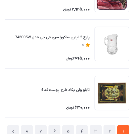
2,925,000
تومان
پارچ 2 لیتری ساکورا سری می جی مدل 742005W
4
495,000
تومان
تابلو وان یکاد طرح پوست کد 4
630,000
تومان
8
7
6
5
4
3
2
1