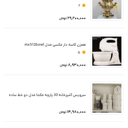
2
29,200,000
تومان
همزن کاسه دار مکسی مدل mx512bowl
5
8,930,000
تومان
سرویس آشپزخانه 30 پارچه مگنتا مدل دو خط ساده
14,980,000
تومان