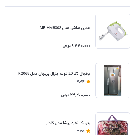
همزن مباشی مدل ME-HM8002
9,330,000
تومان
یخچال تک 20 فوت جنرال بریجان مدل R2065
4.44
63,200,000
تومان
پتو تک نفره روشا مدل گلدار
3.75